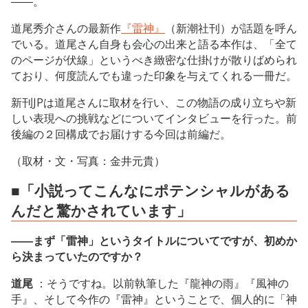
――。
道尾秀介さんの最新作
『雷神』
（新潮社刊）が話題を呼ん
でいる。道尾さん自身も会心の出来と語る本作は、「全て
のページが伏線」というべき緻密な仕掛けが散りばめられ
ており、何度読んでも違った印象を与えてくれる一冊だ。
新刊JPは道尾さんに取材を行い、この物語の成り立ちや新
しい表現への挑戦などについてインタビューを行った。前
後編の２回構成でお届けする今回は前編だ。
（取材・文・写真：金井元貴）
■「小説ってこんなにポテンシャルがある
んだと驚かされています」
――まず「雷神」というタイトルについてですが、初めか
ら決まっていたのですか？
道尾
：そうですね。以前執筆した『龍神の雨』『風神の
手』、そして今作の『雷神』ということで、個人的に「神