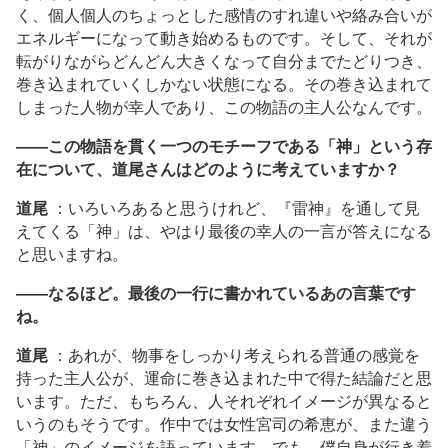
く、個人個人のちょっとした感情のすれ違いや絡み合いが
エネルギーになって動き始めるものです。そして、それが
転がりながらどんどん大きくなって自分までたどりつき、
巻き込まれていくしかない状態になる。その巻き込まれて
しまった人物が幸人であり、この物語の主人公なんです。
――この物語を貫く一つのモチーフである「神」という存
在について、道尾さんはどのように考えていますか？
道尾
：いろいろあると思うけれど、『雷神』を通して見
えてくる「神」は、やはり最後の幸人の一言が答えになる
と思いますね。
――なるほど。最後の一行に書かれているあの言葉です
ね。
道尾
：あれが、物事をしっかり考えられる普通の感覚を
持った主人公が、運命に巻き込まれた中で得た結論だと思
います。ただ、もちろん、人それぞれイメージが異なると
いうのもそうです。作中では女性宮司の希恵が、また違う
「神」のイメージを語っています。でも、僕自身が行き着