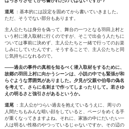
はっきりさせてから書かれたのではないですか？
道尾
：基本的には設定を固めてから書いていきました。
ただ、そうでない部分もあります。
主人公たちは身分を偽って、舞台の一つとなる羽田上村と
いう村に潜入取材に行くのですが、そこで出会う人たちに
ついては事前に決めず、主人公たちと一緒で行ってのお楽
しみにしていたんです。そうすることで、主人公たちと同
じ気持ちになれるので。
――過去の事件の真相を知るべく潜入取材をするために、
故郷の羽田上村に向かうシーンは、小説の中でも緊張が和
らぐような雰囲気がありました。夕見が父親や伯母の偽名
を考えて、さらに名刺まで作ってしまったりして。若さゆ
えの明るさと強引さがあるというか。
道尾
：主人公がつらい過去を抱えているうえに、周りの
人間たちもみんな暗い顔をしていると、ページをめくる手
が重くなってきますよね。それに、家族の中にだいたい一
人は明るい性格のやつっているじゃないですか。その辺の