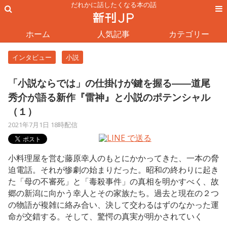
だれかに話したくなる本の話
ホーム
人気記事
カテゴリー
インタビュー
小説
「小説ならでは」の仕掛けが鍵を握る――道尾
秀介が語る新作『雷神』と小説のポテンシャル
（１）
2021年7月1日 18時配信
小料理屋を営む藤原幸人のもとにかかってきた、一本の脅
迫電話。それが惨劇の始まりだった。昭和の終わりに起き
た「母の不審死」と「毒殺事件」の真相を明かすべく、故
郷の新潟に向かう幸人とその家族たち。過去と現在の２つ
の物語が複雑に絡み合い、決して交わるはずのなかった運
命が交錯する。そして、驚愕の真実が明かされていく