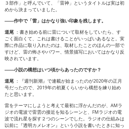
３部作」と呼んでいて、「雷神」というタイトルは実は初
めから決まっていました。
――作中で「雷」はかなり強い印象を残します。
道尾
：書き始める前に雷について取材をしていたら、す
ごく面白くて、これは書けることがいっぱいあるなと。実
際に作品に取り入れたのは、取材したことのほんの一部で
すけど、雷の怖さやパワー、情景描写においてはかなり反
映されています。
――小説の構想はいつ頃からあったのですか？
道尾
：『週刊新潮』で連載が始まったのが2020年の正月
号だったので、2019年の初夏くらいから構想を練り始め
たと思います。
雷をテーマにしようと考えて最初に浮かんだのが、AMラ
ジオの電波で雷雲の接近を知るシーンと、FMラジオの電
波で流れ星を探す２つのシーンでした。ラジオの仕組みは
以前に『透明カメレオン』という小説を書いたときに知っ