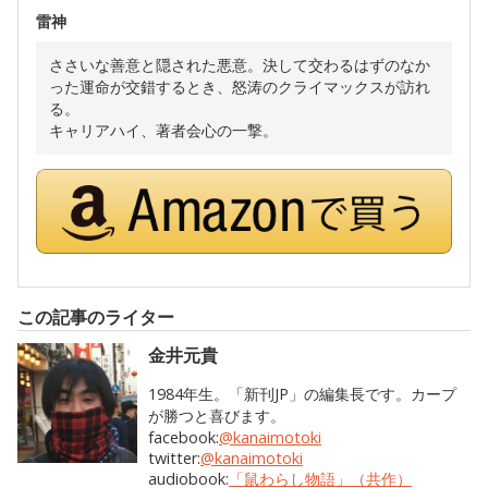
雷神
ささいな善意と隠された悪意。決して交わるはずのなか
った運命が交錯するとき、怒涛のクライマックスが訪れ
る。
キャリアハイ、著者会心の一撃。
この記事のライター
金井元貴
1984年生。「新刊JP」の編集長です。カープ
が勝つと喜びます。
facebook:
@kanaimotoki
twitter:
@kanaimotoki
audiobook:
「鼠わらし物語」（共作）