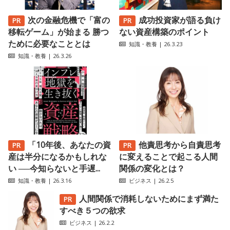
次の金融危機で「富の
成功投資家が語る負け
移転ゲーム」が始まる 勝つ
ない資産構築のポイント
ために必要なこととは
知識・教養
| 26.3.23
知識・教養
| 26.3.26
「10年後、あなたの資
他責思考から自責思考
産は半分になるかもしれな
に変えることで起こる人間
い ──今知らないと手遅...
関係の変化とは？
知識・教養
| 26.3.16
ビジネス
| 26.2.5
人間関係で消耗しないためにまず満た
すべき５つの欲求
ビジネス
| 26.2.2