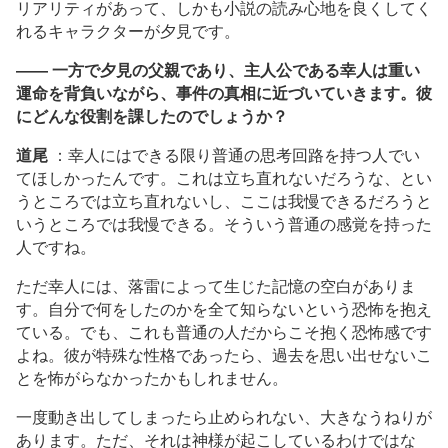
リアリティがあって、しかも小説の読み心地を良くしてく
れるキャラクターが夕見です。
―― 一方で夕見の父親であり、主人公である幸人は重い
運命を背負いながら、事件の真相に近づいていきます。彼
にどんな役割を課したのでしょうか？
道尾
：幸人にはできる限り普通の思考回路を持つ人でい
てほしかったんです。これは立ち直れないだろうな、とい
うところでは立ち直れないし、ここは我慢できるだろうと
いうところでは我慢できる。そういう普通の感覚を持った
人ですね。
ただ幸人には、落雷によって生じた記憶の空白がありま
す。自分で何をしたのかを全て知らないという恐怖を抱え
ている。でも、これも普通の人だからこそ抱く恐怖感です
よね。彼が特殊な性格であったら、過去を思い出せないこ
とを怖がらなかったかもしれません。
一度動き出してしまったら止められない、大きなうねりが
あります。ただ、それは神様が起こしているわけではな