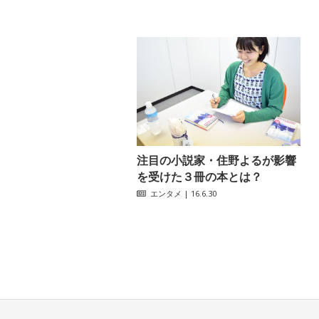
注目の小説家・住野よるが影響
を受けた３冊の本とは？
エンタメ
| 16.6.30