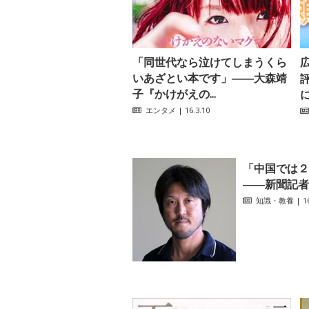
「同世代なら泣けてしまうくら
いあざとい本です」――大森靖
子『かけがえの...
エンタメ
| 16.3.10
「中国では２
――新聞記者
知識・教養
| 16