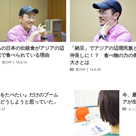
あの日本の伝統食がアジアの辺
「納豆」でアジアの辺境民族
境で食べられている理由
仲良しに！？ 食べ物の力の
大さとは
世の中
| 16.6.16
世の中
| 16.6.20
をたべたい』だけのブーム
今、
どうしようと思っていた...
アが
.23
エン