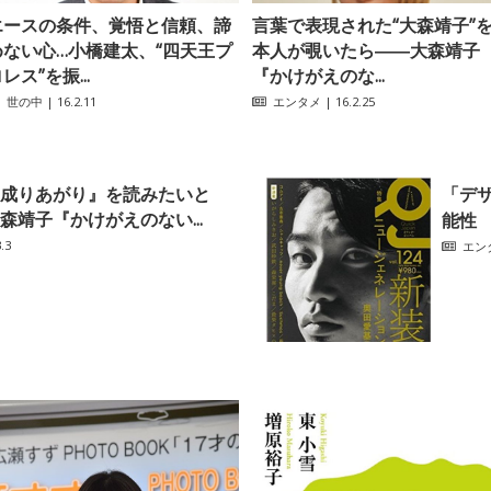
エースの条件、覚悟と信頼、諦
言葉で表現された“大森靖子”
めない心…小橋建太、“四天王プ
本人が覗いたら――大森靖子
レス”を振...
『かけがえのな...
世の中
| 16.2.11
エンタメ
| 16.2.25
成りあがり』を読みたいと
「デ
森靖子『かけがえのない...
能性 『
.3
エン