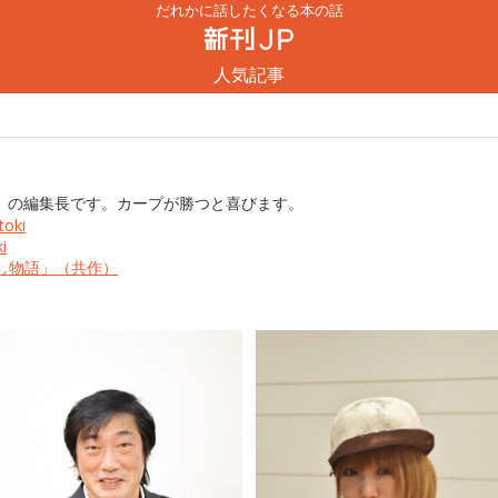
だれかに話したくなる本の話
人気記事
JP」の編集長です。カープが勝つと喜びます。
oki
i
し物語」（共作）