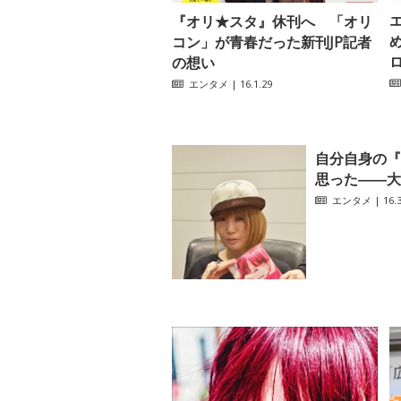
『オリ★スタ』休刊へ 「オリ
コン」が青春だった新刊JP記者
ロ
の想い
エンタメ
| 16.1.29
自分自身の『
思った――大
エンタメ
| 16.3