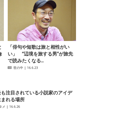
と
「俳句や短歌は旅と相性がい
い」 “辺境を旅する男”が旅先
偉
で読みたくなる...
世の中
| 16.6.23
最も注目されている小説家のアイデ
生まれる場所
タメ
| 16.6.26