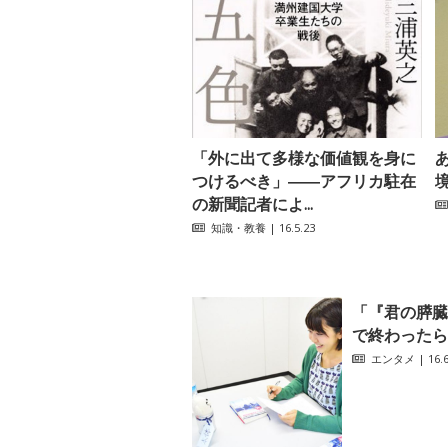
「外に出て多様な価値観を身に
つけるべき」――アフリカ駐在
の新聞記者によ...
知識・教養
| 16.5.23
「『君の膵臓
で終わったら
エンタメ
| 16.6