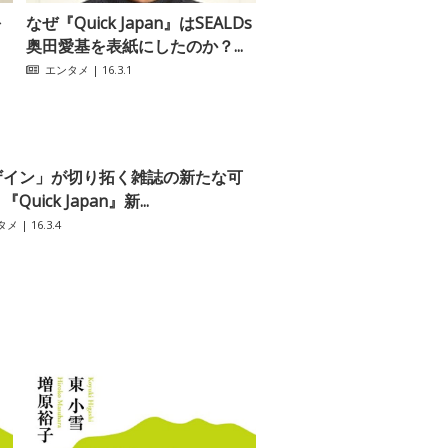
を
なぜ『Quick Japan』はSEALDs
奥田愛基を表紙にしたのか？...
エンタメ
| 16.3.1
ザイン」が切り拓く雑誌の新たな可
Quick Japan』新...
タメ
| 16.3.4