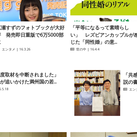
広瀬すずのフォトブックが大好
「平等になるって素晴らし
評 発売即日重版で6万5000部
い」 レズビアンカップルが
に
じた「同性婚」の意...
エンタメ
| 16.3.26
世の中
| 16.4.4
度取材を中断されました」
「共
が追いかけた満州国の若...
説の
.5.18
エン