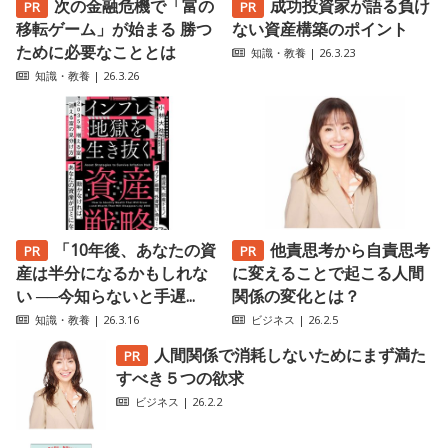
次の金融危機で「富の
成功投資家が語る負け
移転ゲーム」が始まる 勝つ
ない資産構築のポイント
ために必要なこととは
知識・教養
| 26.3.23
知識・教養
| 26.3.26
「10年後、あなたの資
他責思考から自責思考
産は半分になるかもしれな
に変えることで起こる人間
い ──今知らないと手遅...
関係の変化とは？
知識・教養
| 26.3.16
ビジネス
| 26.2.5
人間関係で消耗しないためにまず満た
すべき５つの欲求
ビジネス
| 26.2.2