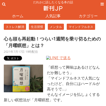
だれかに話したくなる本の話
ホーム
人気記事
カテゴリー
ストレス解消
生活習慣
メンタル
マインドフルネス
心も頭も再起動！つらい1週間を乗り切るための
「月曜瞑想」とは？
2021年7月17日 19時配信
「瞑想って興味はあるけどなん
だか難しそう」
「マインドフルネスで人気にな
ったけど、自分にはハードルが
高そうで…」
そんなイメージを払しょくする
新しい瞑想法が「月曜瞑想」です。