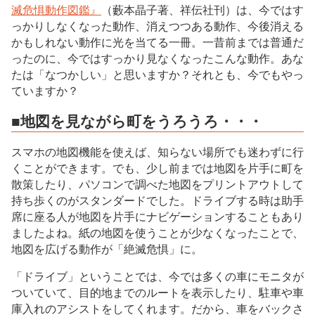
滅危惧動作図鑑』
（藪本晶子著、祥伝社刊）は、今ではす
っかりしなくなった動作、消えつつある動作、今後消える
かもしれない動作に光を当てる一冊。一昔前までは普通だ
ったのに、今ではすっかり見なくなったこんな動作。あな
たは「なつかしい」と思いますか？それとも、今でもやっ
ていますか？
■地図を見ながら町をうろうろ・・・
スマホの地図機能を使えば、知らない場所でも迷わずに行
くことができます。でも、少し前までは地図を片手に町を
散策したり、パソコンで調べた地図をプリントアウトして
持ち歩くのがスタンダードでした。ドライブする時は助手
席に座る人が地図を片手にナビゲーションすることもあり
ましたよね。紙の地図を使うことが少なくなったことで、
地図を広げる動作が「絶滅危惧」に。
「ドライブ」ということでは、今では多くの車にモニタが
ついていて、目的地までのルートを表示したり、駐車や車
庫入れのアシストをしてくれます。だから、車をバックさ