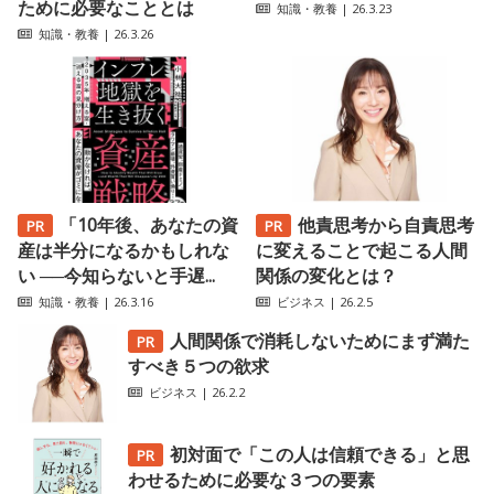
ために必要なこととは
知識・教養
| 26.3.23
知識・教養
| 26.3.26
「10年後、あなたの資
他責思考から自責思考
産は半分になるかもしれな
に変えることで起こる人間
い ──今知らないと手遅...
関係の変化とは？
知識・教養
| 26.3.16
ビジネス
| 26.2.5
人間関係で消耗しないためにまず満た
すべき５つの欲求
ビジネス
| 26.2.2
初対面で「この人は信頼できる」と思
わせるために必要な３つの要素