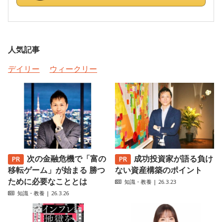
人気記事
デイリー
ウィークリー
次の金融危機で「富の
成功投資家が語る負け
移転ゲーム」が始まる 勝つ
ない資産構築のポイント
ために必要なこととは
知識・教養
| 26.3.23
知識・教養
| 26.3.26