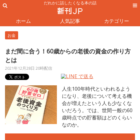
だれかに話したくなる本の話
ホーム
人気記事
カテゴリー
お金
まだ間に合う！60歳からの老後の資金の作り方
とは
2021年12月28日 20時配信
人生100年時代といわれるよう
になり、老後について考える機
会が増えたという人も少なくな
いだろう。では、世間一般の60
歳時点での貯蓄額はどのくらい
なのか。