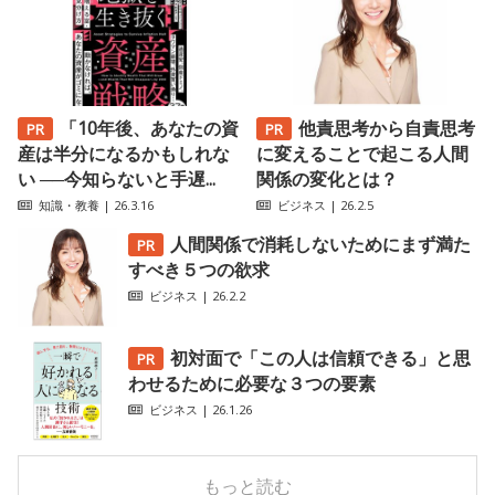
「10年後、あなたの資
他責思考から自責思考
産は半分になるかもしれな
に変えることで起こる人間
い ──今知らないと手遅...
関係の変化とは？
知識・教養
| 26.3.16
ビジネス
| 26.2.5
人間関係で消耗しないためにまず満た
すべき５つの欲求
ビジネス
| 26.2.2
初対面で「この人は信頼できる」と思
わせるために必要な３つの要素
ビジネス
| 26.1.26
もっと読む