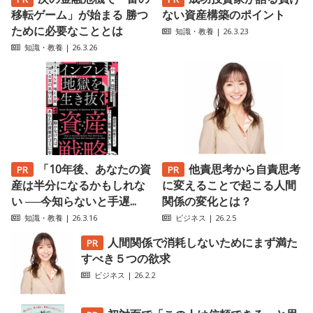
移転ゲーム」が始まる 勝つ
ない資産構築のポイント
ために必要なこととは
知識・教養
| 26.3.23
知識・教養
| 26.3.26
「10年後、あなたの資
他責思考から自責思考
産は半分になるかもしれな
に変えることで起こる人間
い ──今知らないと手遅...
関係の変化とは？
知識・教養
| 26.3.16
ビジネス
| 26.2.5
人間関係で消耗しないためにまず満た
すべき５つの欲求
ビジネス
| 26.2.2