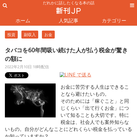
だれかに話したくなる本の話
ホーム
人気記事
カテゴリー
投資
副収入
お金
タバコを60年間吸い続けた人が払う税金が驚き
の額に
2022年2月10日 18時配信
お金に苦労する人生はできるこ
となら避けたいもの。
そのためには「稼ぐこと」と同
じくらい「出て行くお金」につ
いて知ることも大切です。特に
税金は、社会人でも案外知らな
いもの。自分がどんなことにどれくらい税金を払っている
か知っていますか？