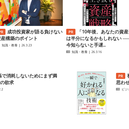
成功投資家が語る負けない
「10年後、あなたの資産
資産構築のポイント
は半分になるかもしれない ─
今知らないと手遅...
知識・教養
| 26.3.23
知識・教養
| 26.3.16
係で消耗しないためにまず満
の欲求
思わ
.2
ビジ