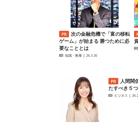
次の金融危機で「富の移転
ゲーム」が始まる 勝つために必
要なこととは
知識・教養
| 26.3.26
人間関
たすべき５つ
ビジネス
| 26.2