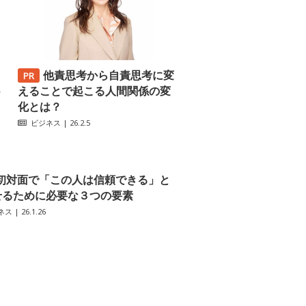
他責思考から自責思考に変
─
えることで起こる人間関係の変
化とは？
ビジネス
| 26.2.5
初対面で「この人は信頼できる」と
せるために必要な３つの要素
ネス
| 26.1.26