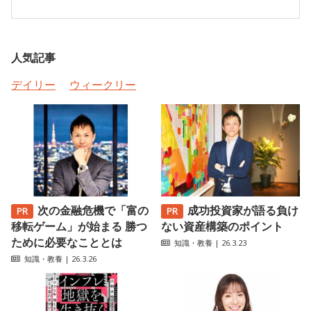
人気記事
デイリー
ウィークリー
次の金融危機で「富の
成功投資家が語る負け
移転ゲーム」が始まる 勝つ
ない資産構築のポイント
ために必要なこととは
知識・教養
| 26.3.23
知識・教養
| 26.3.26