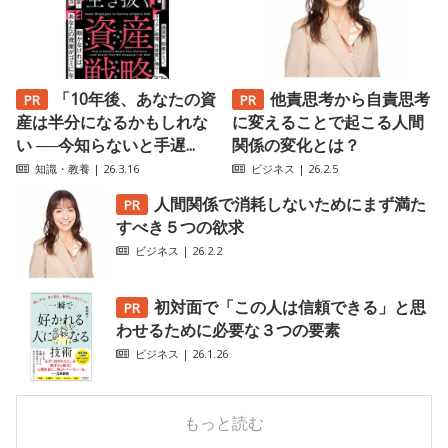
「10年後、あなたの資
他責思考から自責思考
産は半分になるかもしれな
に変えることで起こる人間
い ──今知らないと手遅...
関係の変化とは？
知識・教養
| 26.3.16
ビジネス
| 26.2.5
人間関係で消耗しないためにまず満た
すべき５つの欲求
ビジネス
| 26.2.2
初対面で「この人は信頼できる」と思
わせるために必要な３つの要素
ビジネス
| 26.1.26
もっと読む