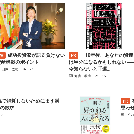
成功投資家が語る負けない
「10年後、あなたの資産
資産構築のポイント
は半分になるかもしれない ─
今知らないと手遅...
知識・教養
| 26.3.23
知識・教養
| 26.3.16
係で消耗しないためにまず満
の欲求
思わ
.2
ビジ