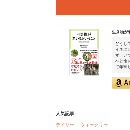
生き物が
どうし
イネに
ず、い
へと命
て年寄
人気記事
デイリー
ウィークリー