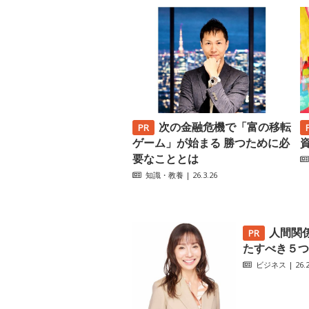
次の金融危機で「富の移転
ゲーム」が始まる 勝つために必
要なこととは
知識・教養
| 26.3.26
人間関
たすべき５つ
ビジネス
| 26.2