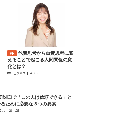
他責思考から自責思考に変
─
えることで起こる人間関係の変
化とは？
ビジネス
| 26.2.5
初対面で「この人は信頼できる」と
せるために必要な３つの要素
ネス
| 26.1.26