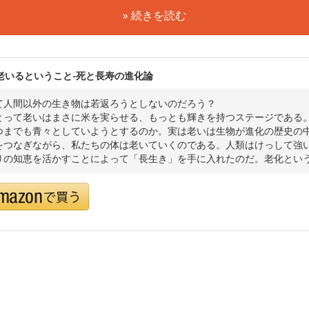
» 続きを読む
老いるということ-死と長寿の進化論
て人間以外の生き物は若返ろうとしないのだろう？
とって老いはまさに米を実らせる、もっとも輝きを持つステージである
つまでも青々としていようとするのか。実は老いは生物が進化の歴史の
をつなぎながら、私たちの体は老いていくのである。人類はけっして強
りの知恵を活かすことによって「長生き」を手に入れたのだ。老化とい