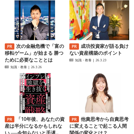
次の金融危機で「富の
成功投資家が語る負け
移転ゲーム」が始まる 勝つ
ない資産構築のポイント
ために必要なこととは
知識・教養
| 26.3.23
知識・教養
| 26.3.26
「10年後、あなたの資
他責思考から自責思考
産は半分になるかもしれな
に変えることで起こる人間
い ──今知らないと手遅...
関係の変化とは？