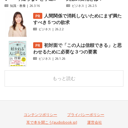
知識・教養
| 26.3.16
ビジネス
| 26.2.5
人間関係で消耗しないためにまず満た
すべき５つの欲求
ビジネス
| 26.2.2
初対面で「この人は信頼できる」と思
わせるために必要な３つの要素
ビジネス
| 26.1.26
もっと読む
コンテンツポリシー
プライバシーポリシー
耳で本を聞こう[audiobook.jp]
運営会社