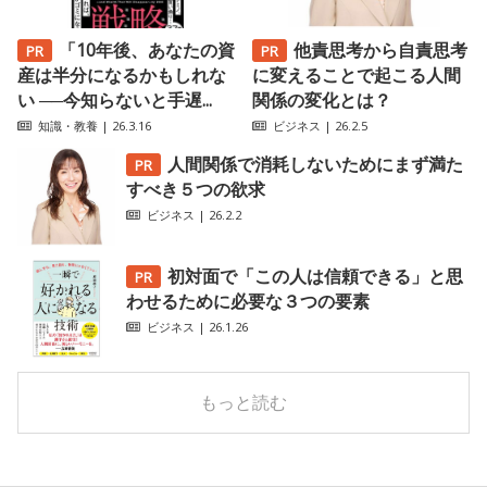
「10年後、あなたの資
他責思考から自責思考
産は半分になるかもしれな
に変えることで起こる人間
い ──今知らないと手遅...
関係の変化とは？
知識・教養
| 26.3.16
ビジネス
| 26.2.5
人間関係で消耗しないためにまず満た
すべき５つの欲求
ビジネス
| 26.2.2
初対面で「この人は信頼できる」と思
わせるために必要な３つの要素
ビジネス
| 26.1.26
もっと読む