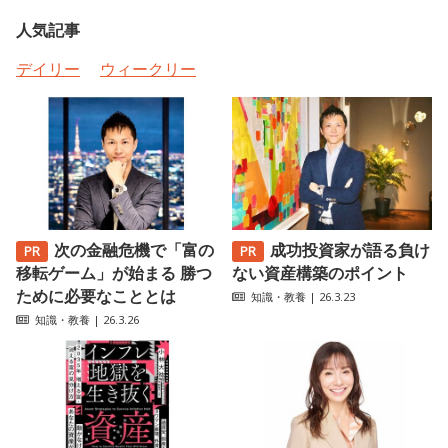
人気記事
デイリー
ウィークリー
次の金融危機で「富の
成功投資家が語る負け
移転ゲーム」が始まる 勝つ
ない資産構築のポイント
ために必要なこととは
知識・教養
| 26.3.23
知識・教養
| 26.3.26