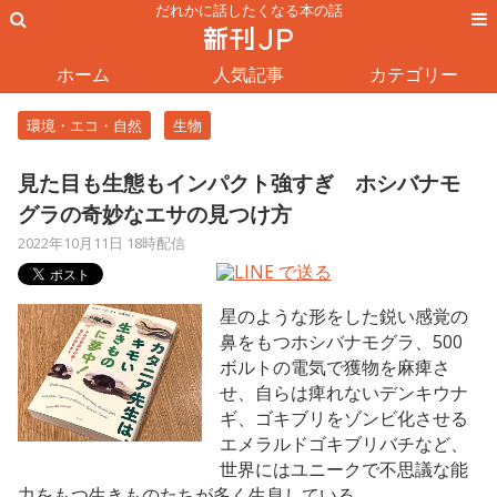
だれかに話したくなる本の話
ホーム
人気記事
カテゴリー
環境・エコ・自然
生物
見た目も生態もインパクト強すぎ ホシバナモ
グラの奇妙なエサの見つけ方
2022年10月11日 18時配信
星のような形をした鋭い感覚の
鼻をもつホシバナモグラ、500
ボルトの電気で獲物を麻痺さ
せ、自らは痺れないデンキウナ
ギ、ゴキブリをゾンビ化させる
エメラルドゴキブリバチなど、
世界にはユニークで不思議な能
力をもつ生きものたちが多く生息している。