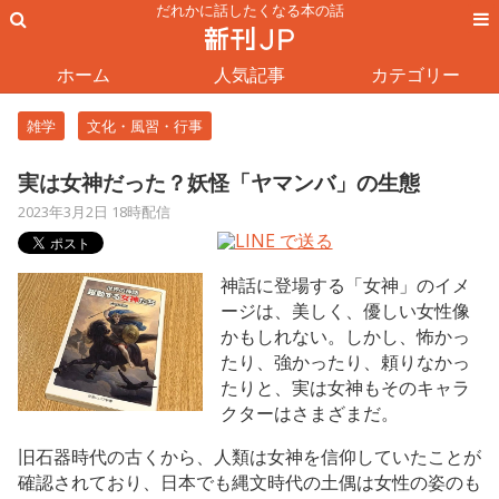
だれかに話したくなる本の話
ホーム
人気記事
カテゴリー
雑学
文化・風習・行事
実は女神だった？妖怪「ヤマンバ」の生態
2023年3月2日 18時配信
神話に登場する「女神」のイメ
ージは、美しく、優しい女性像
かもしれない。しかし、怖かっ
たり、強かったり、頼りなかっ
たりと、実は女神もそのキャラ
クターはさまざまだ。
旧石器時代の古くから、人類は女神を信仰していたことが
確認されており、日本でも縄文時代の土偶は女性の姿のも