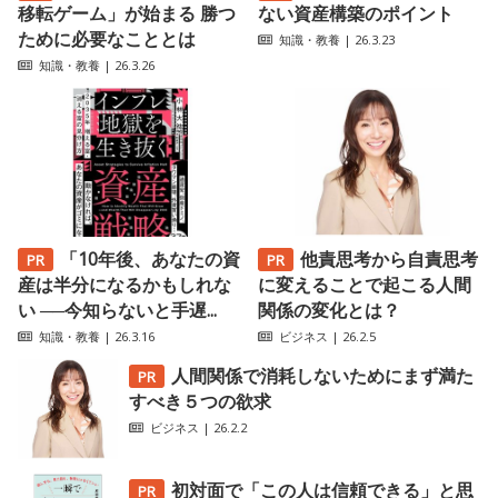
移転ゲーム」が始まる 勝つ
ない資産構築のポイント
ために必要なこととは
知識・教養
| 26.3.23
知識・教養
| 26.3.26
「10年後、あなたの資
他責思考から自責思考
産は半分になるかもしれな
に変えることで起こる人間
い ──今知らないと手遅...
関係の変化とは？
知識・教養
| 26.3.16
ビジネス
| 26.2.5
人間関係で消耗しないためにまず満た
すべき５つの欲求
ビジネス
| 26.2.2
初対面で「この人は信頼できる」と思