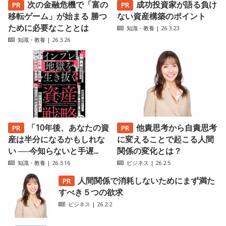
次の金融危機で「富の
成功投資家が語る負け
移転ゲーム」が始まる 勝つ
ない資産構築のポイント
ために必要なこととは
知識・教養
| 26.3.23
知識・教養
| 26.3.26
「10年後、あなたの資
他責思考から自責思考
産は半分になるかもしれな
に変えることで起こる人間
い ──今知らないと手遅...
関係の変化とは？
知識・教養
| 26.3.16
ビジネス
| 26.2.5
人間関係で消耗しないためにまず満た
すべき５つの欲求
ビジネス
| 26.2.2