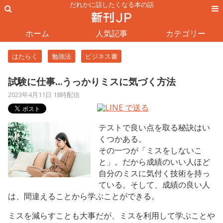
だれかに話したくなる本の話
ホーム
人気記事
カテゴリー
はたらく
勉強法
ビジネス書
試験に仕事…うっかりミスに気づく方法
2023年4月11日 18時配信
テストで良い点を取る秘訣はい
くつかある。
その一つが「ミスをしないこ
と」。だから成績のいい人ほど
自分のミスに気付く技術を持っ
ている。そして、成績の良い人
は、間違えることから学ぶことができる。
ミスを減らすことも大事だが、ミスを利用して学ぶことや