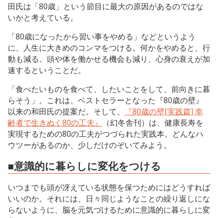
田氏は「80歳」という節目に最大の原因があるのではな
いかと考えている。
「80歳になったから習い事をやめる」などというよう
に、人生に大きめのコンマをつける。何かをやめると、行
動も減る。頭や体を働かせる機会も減り、心身の衰えが加
速するということだ。
「食べたいものを食べて、したいことをして、前向きに暮
らそう」。これは、ベストセラーとなった『80歳の壁』
以来の和田氏の提案だ。そして、
『80歳の壁[実践篇] 幸
齢者で生きぬく80の工夫』
（幻冬舎刊）は、健康長寿を
実現するための80の工夫がつづられた実践本。どんなハ
ウツーがあるのか、少しだけのぞいてみよう。
■意識的に暮らしに変化をつける
いつまでも頭が冴えている状態を保つためにはどうすれば
いいのか。それには、日々同じようなことの繰り返しにな
らないように、脳を元気づけるために意識的に暮らしに変