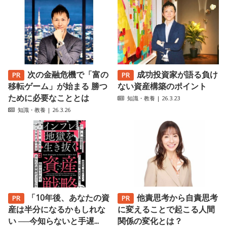
次の金融危機で「富の
成功投資家が語る負け
移転ゲーム」が始まる 勝つ
ない資産構築のポイント
ために必要なこととは
知識・教養
| 26.3.23
知識・教養
| 26.3.26
「10年後、あなたの資
他責思考から自責思考
産は半分になるかもしれな
に変えることで起こる人間
い ──今知らないと手遅...
関係の変化とは？