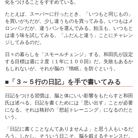
化をつけることをすすめている。
たとえば、スーパーに行ったとき、「いつもと同じもの」
を買いがちだが、少し違うものを買ってみる。いつもはメ
ロンパンだが、違うパンを選んでみる。飴玉も、いつもと
は違う味を試してみる。「ふだんと違う」ことにチャレン
ジしてみるのだ。
日々の暮らしを「スモールチェンジ」する。和田氏が設定
する目標は週に２度（１年に１００回）だ。失敗もあるか
もしれないが、それが脳の「惰眠」を防ぐという。
■「３～５行の日記」を手で書いてみる
日記をつける習慣は、脳と体にいい影響をもたらすと和田
氏は述べる。日記を書くためには「思い出す」ことが必要
になる。それは格好の「想起トレーニング」になるのだと
いう。
「日記に書くことなんてありませんよ」と思う人もいるだ
ろう。しかし、そういう日こそ、脳を鍛えるチャンスだ。