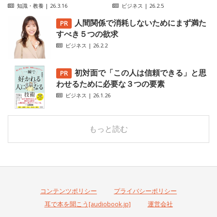
知識・教養
| 26.3.16
ビジネス
| 26.2.5
人間関係で消耗しないためにまず満た
すべき５つの欲求
ビジネス
| 26.2.2
初対面で「この人は信頼できる」と思
わせるために必要な３つの要素
ビジネス
| 26.1.26
もっと読む
コンテンツポリシー
プライバシーポリシー
耳で本を聞こう[audiobook.jp]
運営会社