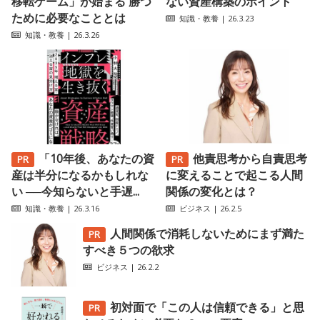
移転ゲーム」が始まる 勝つ
ない資産構築のポイント
ために必要なこととは
知識・教養
| 26.3.23
知識・教養
| 26.3.26
「10年後、あなたの資
他責思考から自責思考
産は半分になるかもしれな
に変えることで起こる人間
い ──今知らないと手遅...
関係の変化とは？
知識・教養
| 26.3.16
ビジネス
| 26.2.5
人間関係で消耗しないためにまず満た
すべき５つの欲求
ビジネス
| 26.2.2
初対面で「この人は信頼できる」と思