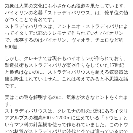
気象は人間の文化にも小さからぬ役割を果たしています。
バイオリンの名器「ストラディバリウス」は、億単位の値
がつくことで有名です。
ストラディバリウスは、アントニオ・ストラディバリによ
ってイタリア北部のクレモナで作られていたバイオリン
で、現存するのはバイオリン、ヴィオラ、チェロなど約
600挺。
しかし、クレモナでは現在もバイオリンが作られており、
製造技術もストラディバリが楽器作りをしていた17世紀
と遜色はないのに、ストラディバリウスを超える弦楽器は
彼以降生まれていません。これは考えてみると不思議な話
です。
実はこの謎を解明するのに、気象が大きなヒントをくれま
す。
ストラディバリウスは、クレモナの町の北部にあるイタリ
アアルプスの標高800～1200ｍに生えている「トウヒ」と
いうマツ科の針葉樹を使って作られていました。このトウ
ヒの材質がストラディバリの時代と今では違っているので