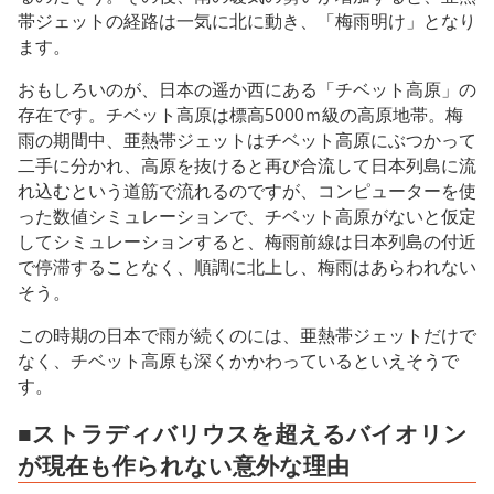
帯ジェットの経路は一気に北に動き、「梅雨明け」となり
ます。
おもしろいのが、日本の遥か西にある「チベット高原」の
存在です。チベット高原は標高5000ｍ級の高原地帯。梅
雨の期間中、亜熱帯ジェットはチベット高原にぶつかって
二手に分かれ、高原を抜けると再び合流して日本列島に流
れ込むという道筋で流れるのですが、コンピューターを使
った数値シミュレーションで、チベット高原がないと仮定
してシミュレーションすると、梅雨前線は日本列島の付近
で停滞することなく、順調に北上し、梅雨はあらわれない
そう。
この時期の日本で雨が続くのには、亜熱帯ジェットだけで
なく、チベット高原も深くかかわっているといえそうで
す。
■ストラディバリウスを超えるバイオリン
が現在も作られない意外な理由