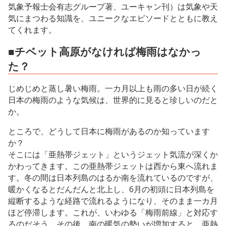
気象予報士会有志グループ著、ユーキャン刊）は気象や天
気にまつわる知識を、ユニークなエピソードとともに教え
てくれます。
■チベット高原がなければ梅雨はなかっ
た？
じめじめと蒸し暑い梅雨。一カ月以上も雨の多い日が続く
日本の梅雨のような気候は、世界的に見ると珍しいのだと
か。
ところで、どうして日本に梅雨があるのか知っています
か？
そこには「亜熱帯ジェット」というジェット気流が深くか
かわってきます。この亜熱帯ジェットは西から東へ流れま
す。冬の間は日本列島のはるか南を流れているのですが、
暖かくなるとだんだんと北上し、6月の初頭に日本列島を
縦断するような経路で流れるようになり、そのまま一カ月
ほど停滞します。これが、いわゆる「梅雨前線」と対応す
るのだそう。その後、南の暖気の勢いが増加すると、亜熱