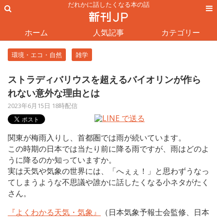
だれかに話したくなる本の話
ホーム
人気記事
カテゴリー
環境・エコ・自然
雑学
ストラディバリウスを超えるバイオリンが作ら
れない意外な理由とは
2023年6月15日 18時配信
関東が梅雨入りし、首都圏では雨が続いています。
この時期の日本では当たり前に降る雨ですが、雨はどのよ
うに降るのか知っていますか。
実は天気や気象の世界には、「へぇぇ！」と思わずうなっ
てしまうような不思議や誰かに話したくなる小ネタがたく
さん。
『よくわかる天気・気象』
（日本気象予報士会監修、日本