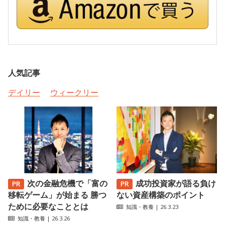
人気記事
デイリー
ウィークリー
次の金融危機で「富の
成功投資家が語る負け
移転ゲーム」が始まる 勝つ
ない資産構築のポイント
ために必要なこととは
知識・教養
| 26.3.23
知識・教養
| 26.3.26