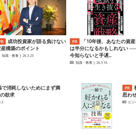
成功投資家が語る負けない
「10年後、あなたの資産
資産構築のポイント
は半分になるかもしれない ─
今知らないと手遅...
知識・教養
| 26.3.23
知識・教養
| 26.3.16
係で消耗しないためにまず満
の欲求
思わ
.2
ビジ