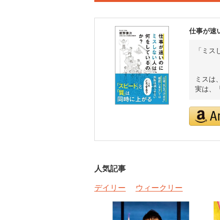
仕事が速
「ミス
ミスは
実は、
人気記事
デイリー
ウィークリー