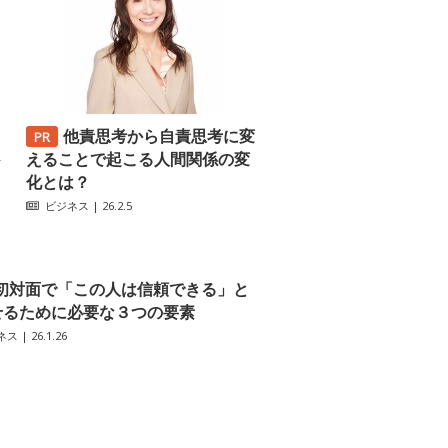
他責思考から自責思考に変
─
えることで起こる人間関係の変
化とは？
ビジネス
| 26.2.5
初対面で「この人は信頼できる」と
せるために必要な３つの要素
ネス
| 26.1.26