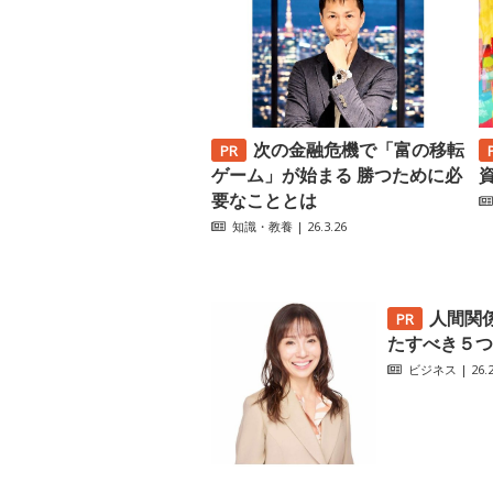
次の金融危機で「富の移転
ゲーム」が始まる 勝つために必
要なこととは
知識・教養
| 26.3.26
人間関
たすべき５つ
ビジネス
| 26.2