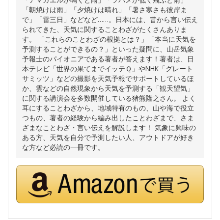
「朝焼けは雨」「夕焼けは晴れ」「暑さ寒さも彼岸ま
で」「雷三日」などなど……。日本には、昔から言い伝え
られてきた、天気に関することわざがたくさんありま
す。 「これらのことわざの根拠とは？」「本当に天気を
予測することができるの？」といった疑問に、山岳気象
予報士のパイオニアである著者が答えます！著者は、日
本テレビ「世界の果てまでイッテＱ」やNHK「グレート
サミッツ」などの撮影を天気予報でサポートしているほ
か、雲などの自然現象から天気を予測する「観天望気」
に関する講演会を多数開催している猪熊隆之さん。 よく
耳にすることわざから、地域特有のもの、山や海で役立
つもの、著者の経験から編み出したことわざまで、さま
ざまなことわざ・言い伝えを解説します！ 気象に興味の
ある方、天気を自分で予測したい人、アウトドアが好き
な方など必読の一冊です。