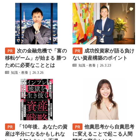
次の金融危機で「富の
成功投資家が語る負け
移転ゲーム」が始まる 勝つ
ない資産構築のポイント
ために必要なこととは
知識・教養
| 26.3.23
知識・教養
| 26.3.26
「10年後、あなたの資
他責思考から自責思考
産は半分になるかもしれな
に変えることで起こる人間