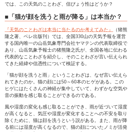
では、この天気のことわざ、信ぴょう性はどうか？
■「猫が顔を洗うと雨が降る」は本当か？
『天気のことわざは本当に当たるのか考えてみた』
（猪熊
隆之著、ベレ出版刊）では、全国330山の天気予報を運営
する国内唯一の山岳気象専門会社ヤマテンの代表取締役で
あり、山岳気象予報士の猪熊隆之氏が、全国各地に伝わる
代表的なことわざを紹介し、そのことわざが言い伝えられ
てきた経緯や信憑性について検証する。
「猫が顔を洗うと雨」ということわざは、なぜ言い伝えら
れてきたのか。猫の顔には50～60本のヒゲがある。この
ヒゲにはたくさんの神経が集中していて、わずかな空気や
音の振動を感じ取ることができるのである。
風や湿度の変化も感じ取ることができ、雨が近づいて湿度
が高くなると、気圧や湿度が変化することへの不安を取り
除くために、猫は顔を洗うという説がある。また、雨が降
る前には湿度が高くなるので、猫の顔についたノミが活発