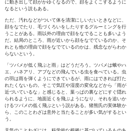
に動き出して顔がかゆくなるので、顔をよくこするように
なるという説もある。
ただ、汚れなどがついて体を清潔にしいたいときなどに、
顔をなでたり、毛づくろいをしたりするグルーミングを行
うことがある。雨以外の理由で顔をなでることも多いよう
だ。結局のところ、雨が近いから顔をなでているのか、そ
れとも他の理由で顔をなでているのかは、残念ながらわか
らないという。
「ツバメが低く飛ぶと雨」はどうだろう。ツバメは蛾やハ
エ、ハネアリ、アブなどの飛んでいる虫を食べている。虫
の羽は雨を弾くようにできているが、雨にはできれば打た
れたくないもの。そこで気圧や湿度の変化などから「雨が
近づいているな」と感じると、葉っぱの裏などにすぐ隠れ
られるように、地面近くを飛ぶようになり、それを追いか
けるツバメの低く飛ぶという説がある。猪熊氏の実体験か
ら、このことわざは意外と当たることが多い気がするとい
う。
天気のことわざには、科学的な根拠に基づいているものあ