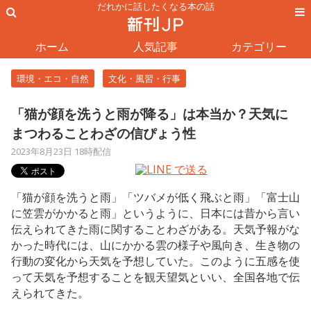
だれかに話したくなる本の話
ホーム
人気記事
カテゴリー
環境・エコ・自然
文化・風習・行事
「猫が顔を洗うと雨が降る」は本当か？天気に
まつわることわざの信ぴょう性
2023年8月23日 18時配信
「猫が顔を洗うと雨」「ツバメが低く飛ぶと雨」「富士山
に笠雲がかかると雨」というように、日本には昔から言い
伝えられてきた雨に関することわざがある。天気予報がな
かった時代には、山にかかる雲の様子や風向き、生き物の
行動の変化から天気を予想していた。このように五感を使
って天気を予想することを観天望気といい、全国各地で伝
えられてきた。