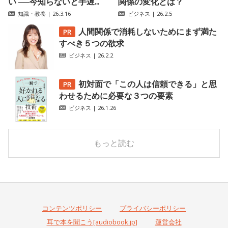
い ──今知らないと手遅...
関係の変化とは？
知識・教養
| 26.3.16
ビジネス
| 26.2.5
人間関係で消耗しないためにまず満た
すべき５つの欲求
ビジネス
| 26.2.2
初対面で「この人は信頼できる」と思
わせるために必要な３つの要素
ビジネス
| 26.1.26
もっと読む
コンテンツポリシー
プライバシーポリシー
耳で本を聞こう[audiobook.jp]
運営会社