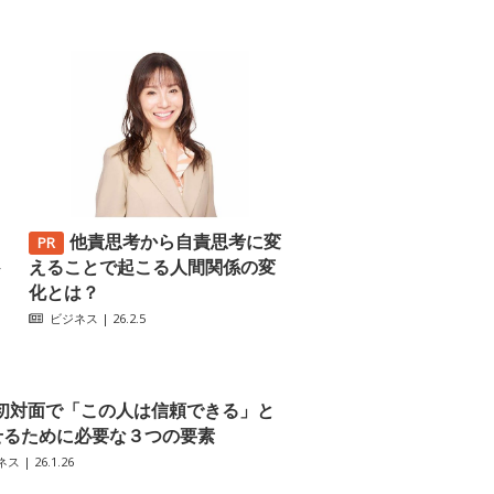
他責思考から自責思考に変
─
えることで起こる人間関係の変
化とは？
ビジネス
| 26.2.5
初対面で「この人は信頼できる」と
せるために必要な３つの要素
ネス
| 26.1.26