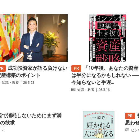
成功投資家が語る負けない
「10年後、あなたの資産
資産構築のポイント
は半分になるかもしれない ─
今知らないと手遅...
知識・教養
| 26.3.23
知識・教養
| 26.3.16
係で消耗しないためにまず満
の欲求
思わ
.2
ビジ