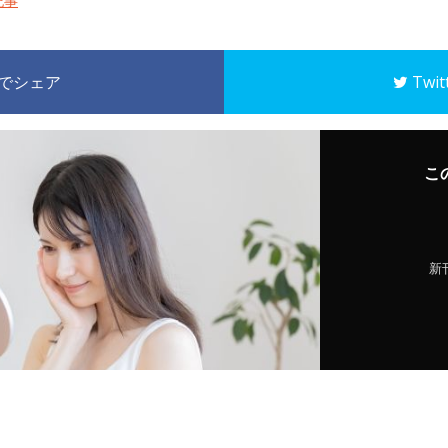
記事
k でシェア
Twi
こ
新