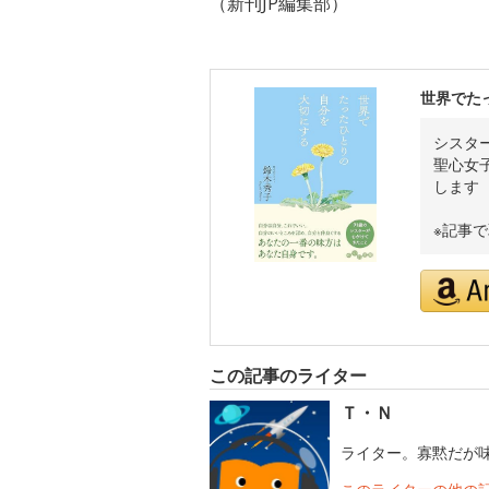
（新刊JP編集部）
世界でた
シスタ
聖心女
します
※記事
この記事のライター
Ｔ・Ｎ
ライター。寡黙だが