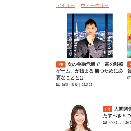
デイリー
ウィークリー
次の金融危機で「富の移転
ゲーム」が始まる 勝つために必
要なこととは
知識・教養
| 26.3.26
人間関
たすべき５つ
ビジネス
| 26.2