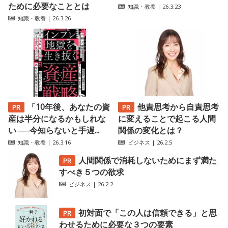
ために必要なこととは
知識・教養
| 26.3.23
知識・教養
| 26.3.26
「10年後、あなたの資
他責思考から自責思考
産は半分になるかもしれな
に変えることで起こる人間
い ──今知らないと手遅...
関係の変化とは？
知識・教養
| 26.3.16
ビジネス
| 26.2.5
人間関係で消耗しないためにまず満た
すべき５つの欲求
ビジネス
| 26.2.2
初対面で「この人は信頼できる」と思
わせるために必要な３つの要素