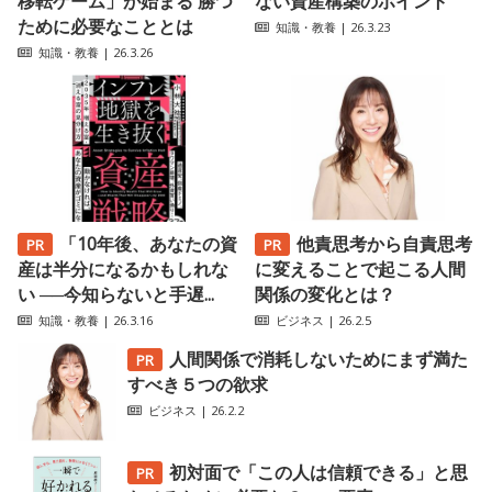
移転ゲーム」が始まる 勝つ
ない資産構築のポイント
ために必要なこととは
知識・教養
| 26.3.23
知識・教養
| 26.3.26
「10年後、あなたの資
他責思考から自責思考
産は半分になるかもしれな
に変えることで起こる人間
い ──今知らないと手遅...
関係の変化とは？
知識・教養
| 26.3.16
ビジネス
| 26.2.5
人間関係で消耗しないためにまず満た
すべき５つの欲求
ビジネス
| 26.2.2
初対面で「この人は信頼できる」と思