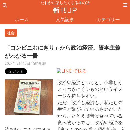
だれかに話したくなる本の話
ホーム
人気記事
カテゴリー
社会
「コンビニおにぎり」から政治経済、資本主義
がわかる一冊
2024年5月17日 18時配信
政治や経済というと、小難しく
とっつきにくいものというイメ
ージを持ちやすい。
ただ、政治も経済も、私たちの
生活と繋がっているものだ。だ
から、たとえば普段食べている
食べ物からでも、政治や経済を
読み解くことができる。『食べものから学ぶ現代社会 私