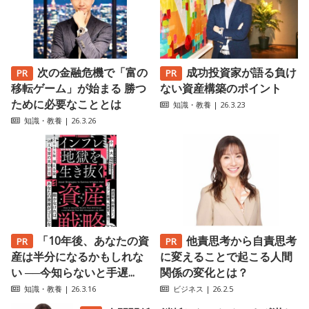
次の金融危機で「富の
成功投資家が語る負け
移転ゲーム」が始まる 勝つ
ない資産構築のポイント
ために必要なこととは
知識・教養
| 26.3.23
知識・教養
| 26.3.26
「10年後、あなたの資
他責思考から自責思考
産は半分になるかもしれな
に変えることで起こる人間
い ──今知らないと手遅...
関係の変化とは？
知識・教養
| 26.3.16
ビジネス
| 26.2.5