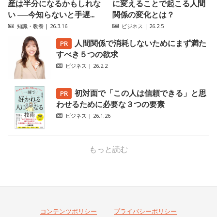
産は半分になるかもしれな
に変えることで起こる人間
い ──今知らないと手遅...
関係の変化とは？
知識・教養
| 26.3.16
ビジネス
| 26.2.5
人間関係で消耗しないためにまず満た
すべき５つの欲求
ビジネス
| 26.2.2
初対面で「この人は信頼できる」と思
わせるために必要な３つの要素
ビジネス
| 26.1.26
もっと読む
コンテンツポリシー
プライバシーポリシー