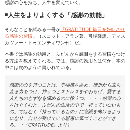
感謝の心を持ち、人生を変えていく。
◾️人生をよりよくする「感謝の効能」
そんなことを試みる一冊が
『GRATITUDE 毎日を好転させ
る感謝の習慣』
（スコット・アラン著、弓場隆訳、ディス
カヴァー・トゥエンティワン刊）だ。
本書では感謝の効用と、ふだんから感謝をする習慣をつけ
る方法を教えてくれる。では、感謝の効用とは何か。本の
中には次のように書かれている。
感謝の心を持つことは、幸福感を高め、挫折から立ち
直る力をつけ、抑うつとストレスをやわらげ、愛する
人たちのきずなを深めるのに役立つ。・・・感謝の心
をはぐくむと、ふだんの生活の中で「持っていないも
の」ではなく「持っているもの」に意識を向けるよう
になり、自分が受けている恩恵に気づくことができ
る。（『GRATITUDE』より）