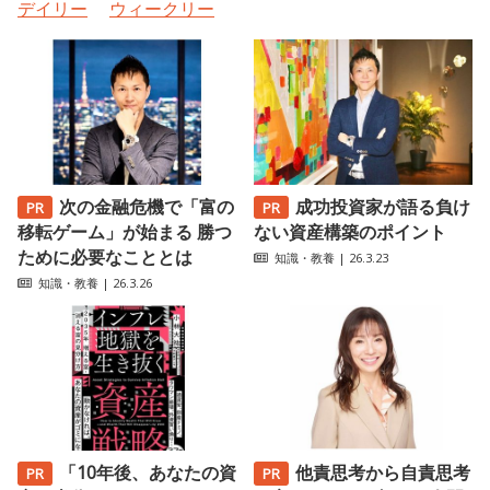
デイリー
ウィークリー
次の金融危機で「富の
成功投資家が語る負け
移転ゲーム」が始まる 勝つ
ない資産構築のポイント
ために必要なこととは
知識・教養
| 26.3.23
知識・教養
| 26.3.26
「10年後、あなたの資
他責思考から自責思考