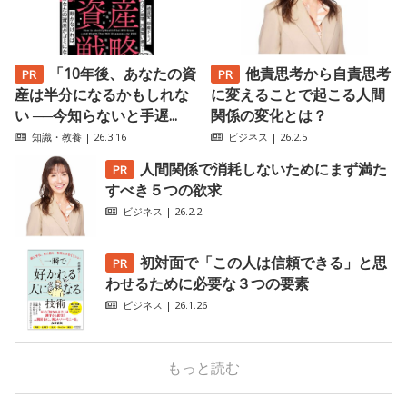
「10年後、あなたの資
他責思考から自責思考
産は半分になるかもしれな
に変えることで起こる人間
い ──今知らないと手遅...
関係の変化とは？
知識・教養
| 26.3.16
ビジネス
| 26.2.5
人間関係で消耗しないためにまず満た
すべき５つの欲求
ビジネス
| 26.2.2
初対面で「この人は信頼できる」と思
わせるために必要な３つの要素
ビジネス
| 26.1.26
もっと読む