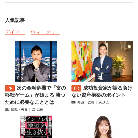
人気記事
デイリー
ウィークリー
次の金融危機で「富の
成功投資家が語る負け
移転ゲーム」が始まる 勝つ
ない資産構築のポイント
ために必要なこととは
知識・教養
| 26.3.23
知識・教養
| 26.3.26