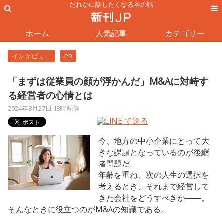
だれかに話したくなる本の話
ホーム
人気記事
カテゴリー
インタビュー
PR
「まずは従業員の顔が浮かんだ」M&Aに対峙す
る経営者の心情とは
2024年8月27日 18時配信
今、地方の中小企業にとって大
きな課題となっているのが後継
者問題だ。
年齢を重ね、次の人生の選択を
考えるとき、それまで経営して
きた会社をどうすべきか――。
そんなときに役立つのがM&Aの知識である。