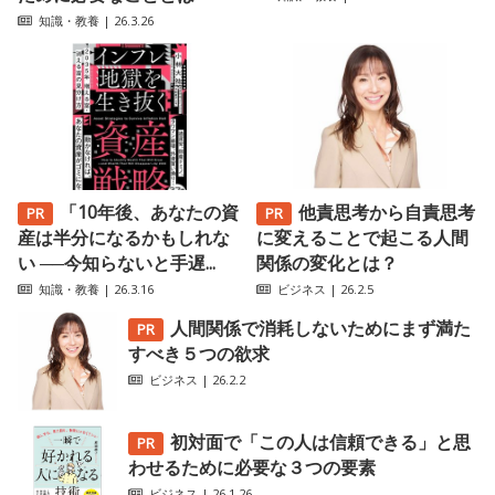
知識・教養
| 26.3.26
「10年後、あなたの資
他責思考から自責思考
産は半分になるかもしれな
に変えることで起こる人間
い ──今知らないと手遅...
関係の変化とは？
知識・教養
| 26.3.16
ビジネス
| 26.2.5
人間関係で消耗しないためにまず満た
すべき５つの欲求
ビジネス
| 26.2.2
初対面で「この人は信頼できる」と思
わせるために必要な３つの要素
ビジネス
| 26.1.26