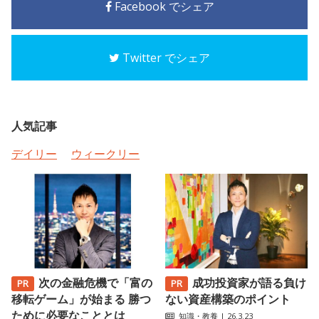
Facebook でシェア
Twitter でシェア
人気記事
デイリー
ウィークリー
次の金融危機で「富の
成功投資家が語る負け
移転ゲーム」が始まる 勝つ
ない資産構築のポイント
ために必要なこととは
知識・教養
| 26.3.23