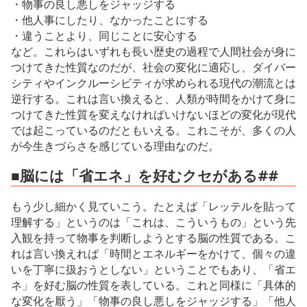
・物事の良し悪しをジャッジする
・他人事にしたり、なかったことにする
・違うことより、同じことに安心する
など。これらはいずれも長い歴史の過程で人間社会が身に
つけてきた性質なのだが、社会の変化に適応し、ダイバー
シティやインクルーシビティが求められる現代の潮流とは
逆行する。これは言い換えると、人類が時間をかけて身に
つけてきた性質を変えなければいけないほどの変化が現代
では起こっているのだともいえる。これこそが、多くの人
が今生きづらさを感じている理由なのだ。
■脳には「省エネ」を好むクセがある##
もう少し細かく見ていこう。たとえば「レッテルを貼って
理解する」というのは「これは、こういうもの」という先
入観を持って物事を判断しようとする脳の性質である。こ
れは言い換えれば「時間とエネルギーをかけて、個々の違
いを丁寧に扱おうとしない」ということでもあり、「省エ
ネ」を好む脳の性質を表している。これと同様に「具体的
な変化を厭う」「物事の良し悪しをジャッジする」「他人