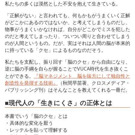
私たちの多くは漠然とした不安を抱えて生きている。
「正解がない」と言われても、何もかもがうまくいく正解
がどこかにあるのではないか、と考えてしまうものだし、
物事がうまくいかなければ、自分がどこかでミスを犯した
のだと考えてしまったり、ついつい周りと合わせてしまう
のが人間というもの。だが、実はそれは人間の脳が本来的
に持っている「クセ」によるものなのだそう。
私たちを支配し、振り回す「脳のクセ」から自由になり、
逆に脳の手綱を自らが握ることでVUCA時代を生き抜くこ
とができる。
『脳マネジメント 脳を味方にして独自性と
創造性を発揮する技術』
（秋間早苗著、クロスメディア・
パブリッシング刊）はそんなことを教えてくれる一冊だ。
■現代人の「生きにくさ」の正体とは
本書でいう「脳のクセ」とは
・具体的な変化を厭う
・レッテルを貼って理解する