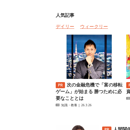
人気記事
デイリー
ウィークリー
次の金融危機で「富の移転
ゲーム」が始まる 勝つために必
要なこととは
知識・教養
| 26.3.26
人間関