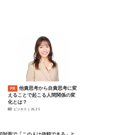
他責思考から自責思考に変
─
えることで起こる人間関係の変
化とは？
ビジネス
| 26.2.5
初対面で「この人は信頼できる」と