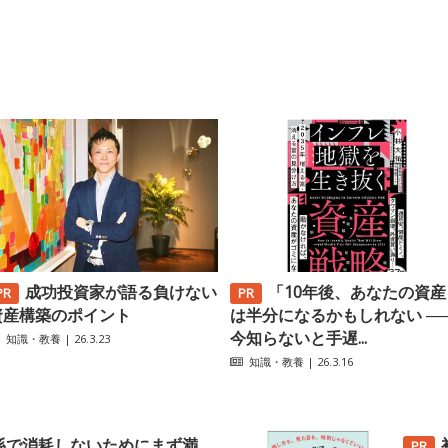
成功投資家が語る負けない
「10年後、あなたの資産
資産構築のポイント
は半分になるかもしれない ─
今知らないと手遅...
知識・教養
| 26.3.23
知識・教養
| 26.3.16
係で消耗しないためにまず満