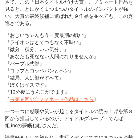
さて、この「日本タイトルだけ大賞」、ノミネート作品を
見ると、とにかく１つ１つのタイトルのインパクトが強
い。大賞の最終候補に選ばれた９作品を並べても、この秀
逸さである。
『おじいちゃんもう一度最期の戦い』
『ライオンはとてつもなく不味い』
『微分、積分、いい気分。』
『あなたも死なない人間になりませんか』
『パープル式部』
『コップとコッペパンとペン』
『結局、人は顔がすべて』
『ぼくはイスです』
『10分後にうんこがでます』
〔
→第９回の全ノミネート作品はこちら
〕
一つ一つに感嘆や笑いが起こるタイトルの読み上げを第８
回から担当しているのが、アイドルグループ・でんぱ
組.incの夢眠ねむさんだ。
読書好きとして知られ、書籍メディアで本にまつわる連載