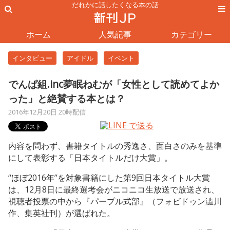
だれかに話したくなる本の話
ホーム
人気記事
カテゴリー
インタビュー
アイドル
イベント
でんぱ組.inc夢眠ねむが「女性として読めてよか
った」と絶賛する本とは？
2016年12月20日 20時配信
内容を問わず、書籍タイトルの秀逸さ、面白さのみを基準
にして表彰する「日本タイトルだけ大賞」。
“ほぼ2016年”を対象書籍にした第9回日本タイトル大賞
は、12月8日に最終選考会がニコニコ生放送で放送され、
視聴者投票の中から『パープル式部』（フォビドゥン澁川
作、集英社刊）が選ばれた。