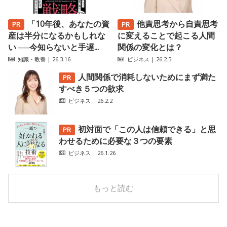
「10年後、あなたの資
他責思考から自責思考
産は半分になるかもしれな
に変えることで起こる人間
い ──今知らないと手遅...
関係の変化とは？
知識・教養
| 26.3.16
ビジネス
| 26.2.5
人間関係で消耗しないためにまず満た
すべき５つの欲求
ビジネス
| 26.2.2
初対面で「この人は信頼できる」と思
わせるために必要な３つの要素
ビジネス
| 26.1.26
もっと読む