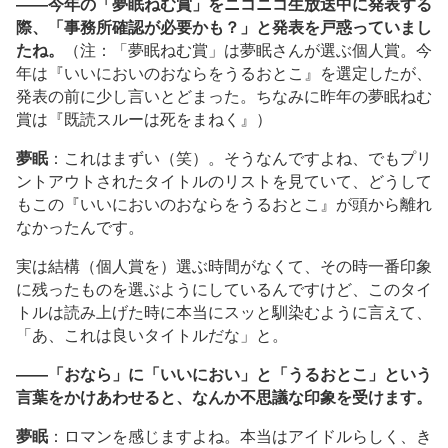
――今年の「夢眠ねむ賞」をニコニコ生放送中に発表する
際、「事務所確認が必要かも？」と発表を戸惑っていまし
たね。
（注：「夢眠ねむ賞」は夢眠さんが選ぶ個人賞。今
年は『いいにおいのおならをうるおとこ』を選定したが、
発表の前に少し言いとどまった。ちなみに昨年の夢眠ねむ
賞は『既読スルーは死をまねく』）
夢眠
：これはまずい（笑）。そうなんですよね、でもプリ
ントアウトされたタイトルのリストを見ていて、どうして
もこの『いいにおいのおならをうるおとこ』が頭から離れ
なかったんです。
実は結構（個人賞を）選ぶ時間がなくて、その時一番印象
に残ったものを選ぶようにしているんですけど、このタイ
トルは読み上げた時に本当にスッと馴染むように言えて、
「あ、これは良いタイトルだな」と。
――「おなら」に「いいにおい」と「うるおとこ」という
言葉をかけあわせると、なんか不思議な印象を受けます。
夢眠
：ロマンを感じますよね。本当はアイドルらしく、き