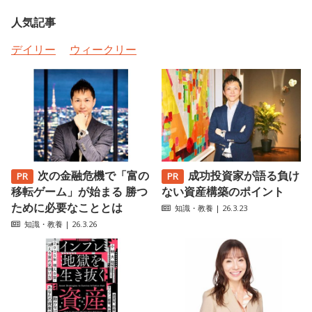
人気記事
デイリー
ウィークリー
次の金融危機で「富の
成功投資家が語る負け
移転ゲーム」が始まる 勝つ
ない資産構築のポイント
ために必要なこととは
知識・教養
| 26.3.23
知識・教養
| 26.3.26