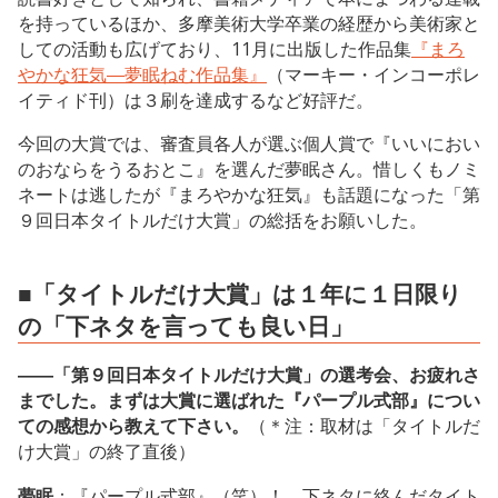
を持っているほか、多摩美術大学卒業の経歴から美術家と
しての活動も広げており、11月に出版した作品集
『まろ
やかな狂気―夢眠ねむ作品集』
（マーキー・インコーポレ
イティド刊）は３刷を達成するなど好評だ。
今回の大賞では、審査員各人が選ぶ個人賞で『いいにおい
のおならをうるおとこ』を選んだ夢眠さん。惜しくもノミ
ネートは逃したが『まろやかな狂気』も話題になった「第
９回日本タイトルだけ大賞」の総括をお願いした。
■「タイトルだけ大賞」は１年に１日限り
の「下ネタを言っても良い日」
――「第９回日本タイトルだけ大賞」の選考会、お疲れさ
までした。まずは大賞に選ばれた『パープル式部』につい
ての感想から教えて下さい。
（＊注：取材は「タイトルだ
け大賞」の終了直後）
夢眠
：『パープル式部』（笑）！ 下ネタに絡んだタイト