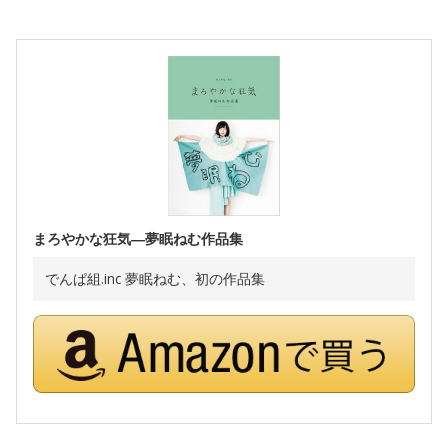
まろやかな狂気―夢眠ねむ作品集
でんぱ組.inc 夢眠ねむ、初の作品集