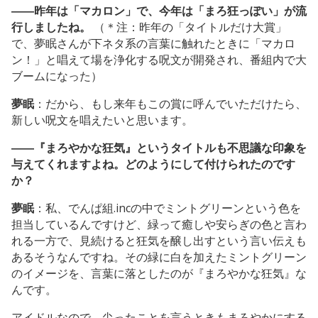
――昨年は「マカロン」で、今年は「まろ狂っぽい」が流
行しましたね。
（＊注：昨年の「タイトルだけ大賞」
で、夢眠さんが下ネタ系の言葉に触れたときに「マカロ
ン！」と唱えて場を浄化する呪文が開発され、番組内で大
ブームになった）
夢眠
：だから、もし来年もこの賞に呼んでいただけたら、
新しい呪文を唱えたいと思います。
――『まろやかな狂気』というタイトルも不思議な印象を
与えてくれますよね。どのようにして付けられたのです
か？
夢眠
：私、でんぱ組.incの中でミントグリーンという色を
担当しているんですけど、緑って癒しや安らぎの色と言わ
れる一方で、見続けると狂気を醸し出すという言い伝えも
あるそうなんですね。その緑に白を加えたミントグリーン
のイメージを、言葉に落としたのが『まろやかな狂気』な
んです。
アイドルなので、尖ったことを言うときもまろやかにする