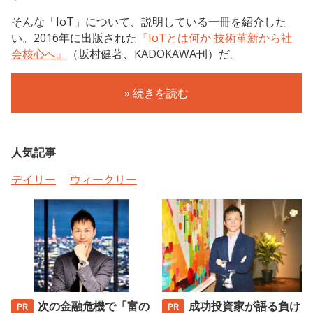
そんな「IoT」について、説明している一冊を紹介した
い。2016年に出版された
『IoTとは何か 技術革新から社
会核心へ』
（坂村健著、KADOKAWA刊）だ。
» 続きを読む
人気記事
デイリー
ウィークリー
次の金融危機で「富の
成功投資家が語る負け