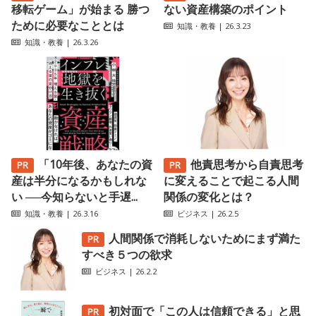
移転ゲーム」が始まる 勝つ
ない資産構築のポイント
ために必要なこととは
知識・教養
| 26.3.23
知識・教養
| 26.3.26
「10年後、あなたの資
他責思考から自責思考
産は半分になるかもしれな
に変えることで起こる人間
い ──今知らないと手遅...
関係の変化とは？
知識・教養
| 26.3.16
ビジネス
| 26.2.5
人間関係で消耗しないためにまず満た
すべき５つの欲求
ビジネス
| 26.2.2
初対面で「この人は信頼できる」と思