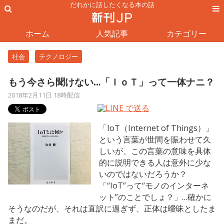
だれかに話したくなる本の話
ホーム
人気記事
カテゴリー
社会
テクノロジー
もう今さら聞けない…「ＩｏＴ」って一体ナニ？
2018年2月11日 18時配信
「IoT（Internet of Things）」
という言葉が世間を賑わせて久
しいが、この言葉の意味を具体
的に説明できる人は意外に少な
いのではないだろうか？
「“IoT”って“モノのインターネ
ット”のことでしょ？」…確かに
そうなのだが、それは直訳に過ぎず、正体は曖昧としたま
まだ。