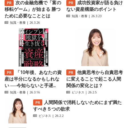
次の金融危機で「富の
成功投資家が語る負け
移転ゲーム」が始まる 勝つ
ない資産構築のポイント
ために必要なこととは
知識・教養
| 26.3.23
知識・教養
| 26.3.26
「10年後、あなたの資
他責思考から自責思考
産は半分になるかもしれな
に変えることで起こる人間
い ──今知らないと手遅...
関係の変化とは？
知識・教養
| 26.3.16
ビジネス
| 26.2.5
人間関係で消耗しないためにまず満た
すべき５つの欲求
ビジネス
| 26.2.2