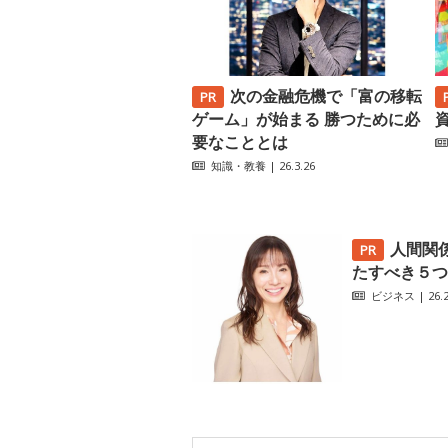
次の金融危機で「富の移転
ゲーム」が始まる 勝つために必
要なこととは
知識・教養
| 26.3.26
人間関
たすべき５つ
ビジネス
| 26.2