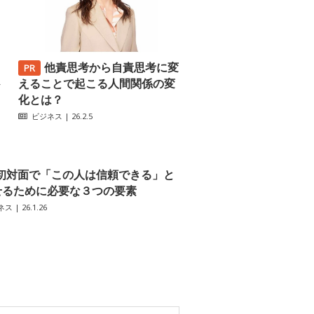
他責思考から自責思考に変
─
えることで起こる人間関係の変
化とは？
ビジネス
| 26.2.5
初対面で「この人は信頼できる」と
せるために必要な３つの要素
ネス
| 26.1.26