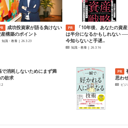
成功投資家が語る負けない
「10年後、あなたの資産
資産構築のポイント
は半分になるかもしれない ─
今知らないと手遅...
知識・教養
| 26.3.23
知識・教養
| 26.3.16
係で消耗しないためにまず満
の欲求
思わ
.2
ビジ