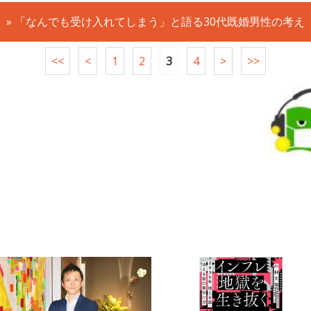
» 「なんでも受け入れてしまう」と語る30代既婚男性の考え
<<
<
1
2
3
4
>
>>