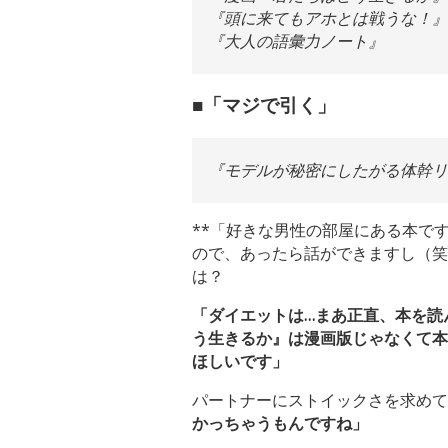
『頭に来てもアホとは戦うな！』
『大人の語彙力ノート』
■「マジで引く」
『モデルが秘密にしたがる体幹リ
**「好きな男性の部屋にある本で
ので、あったら話ができますし（笑
は？
「ダイエットは…まあ正直、本を読
う生きるか』は漫画版じゃなくて本
ほしいです」
パートナーにストイックさを求め
かっちゃうもんですね」