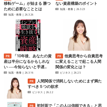
移転ゲーム」が始まる 勝つ
ない資産構築のポイント
ために必要なこととは
知識・教養
| 26.3.23
知識・教養
| 26.3.26
「10年後、あなたの資
他責思考から自責思考
産は半分になるかもしれな
に変えることで起こる人間
い ──今知らないと手遅...
関係の変化とは？
知識・教養
| 26.3.16
ビジネス
| 26.2.5
人間関係で消耗しないためにまず満た
すべき５つの欲求
ビジネス
| 26.2.2
初対面で「この人は信頼できる」と思