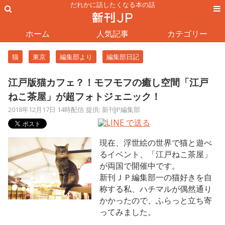
だれかに話したくなる本の話
ホーム
人気記事
カテゴリー
猫
東京
編集部より
編集部日記
江戸版猫カフェ？！モフモフの癒し空間「江戸
ねこ茶屋」が超フォトジェニック！
2018年12月17日 14時配信
提供: 新刊JP編集部
現在、浮世絵の世界で猫と遊べ
るイベント、「江戸ねこ茶屋」
が両国で開催中です。
新刊ＪＰ編集部一の猫好きを自
称する私、ハチマルが偶然通り
かかったので、ふらっと立ち寄
ってみました。