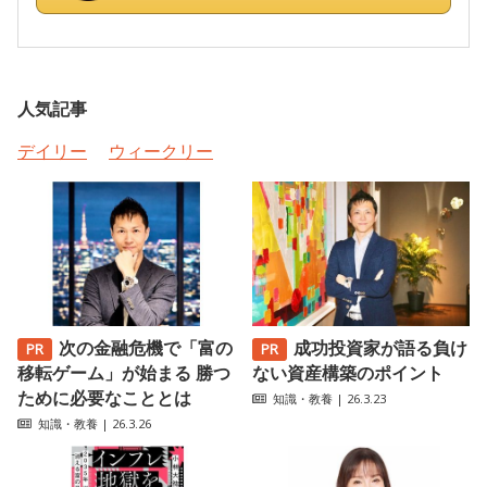
人気記事
デイリー
ウィークリー
次の金融危機で「富の
成功投資家が語る負け
移転ゲーム」が始まる 勝つ
ない資産構築のポイント
ために必要なこととは
知識・教養
| 26.3.23
知識・教養
| 26.3.26