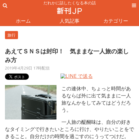
だれかに話したくなる本の話
ホーム
人気記事
カテゴリー
旅行
あえてＳＮＳは封印！ 気ままな一人旅の楽し
み方
2019年4月29日 17時配信
この連休中、ちょっと時間があ
るならば外に出て気ままに一人
旅なんかをしてみてはどうだろ
う。
一人旅の醍醐味は、自分の好き
なタイミングで行きたいところに行け、やりたいことをで
きること。自分だけの時間を過ごすのにうってつけだ。