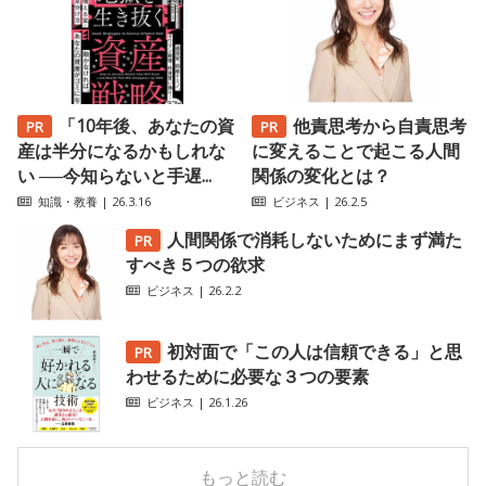
「10年後、あなたの資
他責思考から自責思考
産は半分になるかもしれな
に変えることで起こる人間
い ──今知らないと手遅...
関係の変化とは？
知識・教養
| 26.3.16
ビジネス
| 26.2.5
人間関係で消耗しないためにまず満た
すべき５つの欲求
ビジネス
| 26.2.2
初対面で「この人は信頼できる」と思
わせるために必要な３つの要素
ビジネス
| 26.1.26
もっと読む