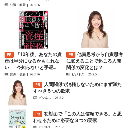
知識・教養
| 26.3.26
「10年後、あなたの資
他責思考から自責思考
産は半分になるかもしれな
に変えることで起こる人間
い ──今知らないと手遅...
関係の変化とは？
知識・教養
| 26.3.16
ビジネス
| 26.2.5
人間関係で消耗しないためにまず満た
すべき５つの欲求
ビジネス
| 26.2.2
初対面で「この人は信頼できる」と思
わせるために必要な３つの要素
ビジネス
| 26.1.26