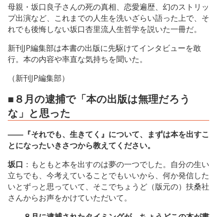
母親・坂口良子さんの死の真相、恋愛遍歴、幻のストリッ
プ出演など、これまでの人生を洗いざらい語った上で、そ
れでも後悔しない坂口杏里流人生哲学を説いた一冊だ。
新刊JP編集部は本書の出版に先駆けてインタビューを敢
行。本の内容や率直な気持ちを聞いた。
（新刊JP編集部）
■８月の逮捕で「本の出版は無理だろう
な」と思った
――『それでも、生きてく』について、まずは本を出すこ
とになったいきさつから教えてください。
坂口
：もともと本を出すのは夢の一つでした。自分の生い
立ちでも、今考えていることでもいいから、何か発信した
いとずっと思っていて、そこでちょうど（版元の）扶桑社
さんからお声をかけていただいて。
――８月に逮捕されたタイミングが、ちょうどこの本が書