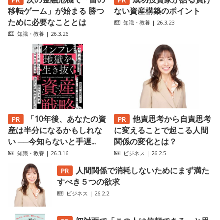
移転ゲーム」が始まる 勝つ
ない資産構築のポイント
ために必要なこととは
知識・教養
| 26.3.23
知識・教養
| 26.3.26
「10年後、あなたの資
他責思考から自責思考
産は半分になるかもしれな
に変えることで起こる人間
い ──今知らないと手遅...
関係の変化とは？
知識・教養
| 26.3.16
ビジネス
| 26.2.5
人間関係で消耗しないためにまず満た
すべき５つの欲求
ビジネス
| 26.2.2