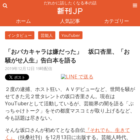
だれかに話したくなる本の話
ホーム
人気記事
カテゴリー
インタビュー
芸能人
YouTuber
「おバカキャラは嫌だった」 坂口杏里、「お
騒がせ人生」告白本を語る
2019年12月12日 19時配信
２度の逮捕、ホスト狂い、ＡＶデビューなど、世間を騒が
せてきた元２世タレントの坂口杏里さん。現在は
YouTuberとして活動しているが、芸能界の闇を語る「ぶ
っちゃけトーク」をその都度マスコミが取り上げるなど、
今も話題は尽きない。
そんな坂口さんが初めてとなる自伝
『それでも、生きて
く』
（扶桑社刊）を12月13日に出版する。芸能人時代、