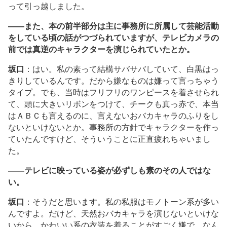
って引っ越しました。
――また、本の前半部分は主に事務所に所属して芸能活動
をしている頃の話がつづられていますが、テレビカメラの
前では真逆のキャラクターを演じられていたとか。
坂口
：はい。私の素って結構サバサバしていて、白黒はっ
きりしているんです。だから嫌なものは嫌って言っちゃう
タイプ。でも、当時はフリフリのワンピースを着させられ
て、頭に大きいリボンをつけて、チークも真っ赤で、本当
はＡＢＣも言えるのに、言えないおバカキャラのふりをし
ないといけないとか。事務所の方針でキャラクターを作っ
ていたんですけど、そういうことに正直疲れちゃいまし
た。
――テレビに映っている姿が必ずしも素のその人ではな
い。
坂口
：そうだと思います。私の私服はモノトーン系が多い
んですよ。だけど、天然おバカキャラを演じないといけな
いから、かわいい系の衣装を着ることがすごく嫌で。なん