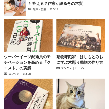
と答える？作家が語るその本質
知識・教養
| 21.5.19
ウーバーイーツ配達員のモ
動物彫刻家・はしもとみお
チベーションを高める「ク
に学ぶ木彫り動物の作り方
エスト」の実態
エンタメ
| 21.5.25
エンタメ
| 21.5.23