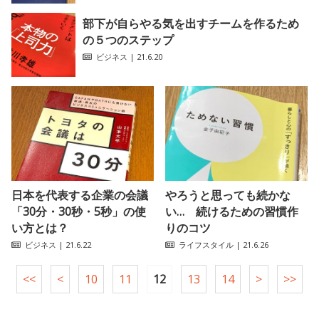
部下が自らやる気を出すチームを作るため
の５つのステップ
ビジネス
| 21.6.20
日本を代表する企業の会議
やろうと思っても続かな
「30分・30秒・5秒」の使
い… 続けるための習慣作
い方とは？
りのコツ
ビジネス
| 21.6.22
ライフスタイル
| 21.6.26
<<
<
10
11
12
13
14
>
>>