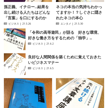
孫正義、イチロー…結果を
ネコの本当の気持ちわかっ
出し続ける人たちはどんな
てますか！？しぐさに隠さ
「言葉」を口にするのか
れたネコの本心
ビジネス
| 21.5.26
エンタメ
| 21.5.30
「令和の高等遊民」が語る 好きな環境、
好きな働き方をするための「独学」...
ビジネス
| 21.6.2
良好な人間関係を築くために覚えておきた
いビジネスマナー
ビジネス
| 21.6.5