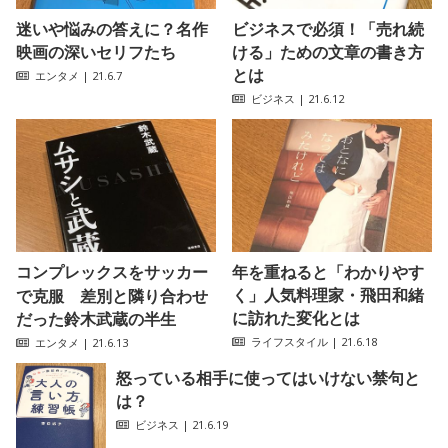
迷いや悩みの答えに？名作
ビジネスで必須！「売れ続
映画の深いセリフたち
ける」ための文章の書き方
とは
エンタメ
| 21.6.7
ビジネス
| 21.6.12
コンプレックスをサッカー
年を重ねると「わかりやす
く」人気料理家・飛田和緒
で克服 差別と隣り合わせ
に訪れた変化とは
だった鈴木武蔵の半生
ライフスタイル
| 21.6.18
エンタメ
| 21.6.13
怒っている相手に使ってはいけない禁句と
は？
ビジネス
| 21.6.19