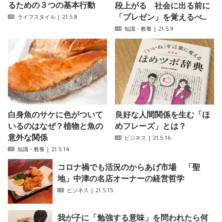
るための３つの基本行動
段上がる 社会に出る前に
「プレゼン」を覚えるべ...
ライフスタイル
| 21.5.8
知識・教養
| 21.5.9
白身魚のサケに色がついて
良好な人間関係を生む「ほ
いるのはなぜ？植物と魚の
めフレーズ」とは？
意外な関係
ビジネス
| 21.5.16
知識・教養
| 21.5.14
コロナ禍でも活況のからあげ市場 「聖
地」中津の名店オーナーの経営哲学
ビジネス
| 21.5.15
我が子に「勉強する意味」を問われたら何