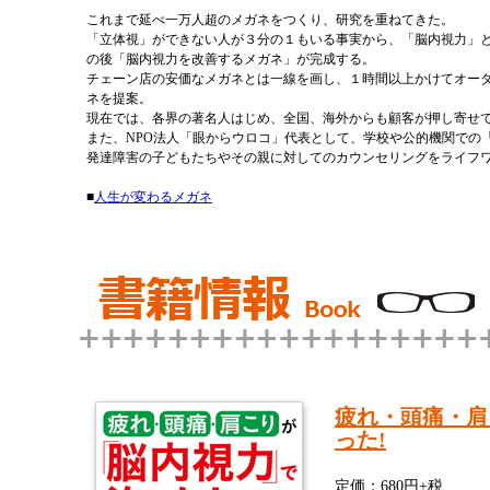
これまで延べ一万人超のメガネをつくり、研究を重ねてきた。
「立体視」ができない人が３分の１もいる事実から、「脳内視力」
の後「脳内視力を改善するメガネ」が完成する。
チェーン店の安価なメガネとは一線を画し、１時間以上かけてオー
ネを提案。
現在では、各界の著名人はじめ、全国、海外からも顧客が押し寄せ
また、NPO法人「眼からウロコ」代表として、学校や公的機関での
発達障害の子どもたちやその親に対してのカウンセリングをライフ
■
人生が変わるメガネ
疲れ・頭痛・肩
った!
定価：680円+税