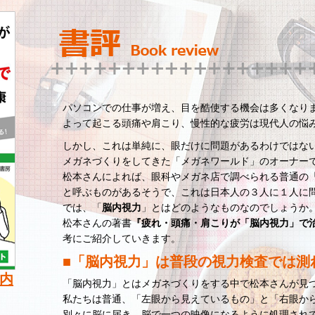
パソコンでの仕事が増え、目を酷使する機会は多くなり
よって起こる頭痛や肩こり、慢性的な疲労は現代人の悩
しかし、これは単純に、眼だけに問題があるわけではない
メガネづくりをしてきた「メガネワールド」のオーナー
松本さんによれば、眼科やメガネ店で調べられる普通の
と呼ぶものがあるそうで、これは日本人の３人に１人に
では、「
脳内視力
」とはどのようなものなのでしょうか
松本さんの著書
『疲れ・頭痛・肩こりが「脳内視力」で
考にご紹介していきます。
■「脳内視力」は普段の視力検査では測
内
「脳内視力」とはメガネづくりをする中で松本さんが見つ
私たちは普通、「左眼から見えているもの」と「右眼か
別々に脳に届き、脳で一つの映像になるように処理され