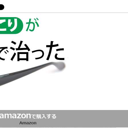
疲れ・頭痛・肩こりが「脳内視力」で治った!