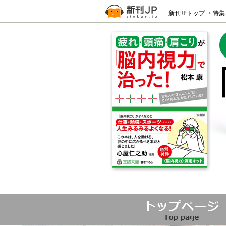
新刊JPトップ
>
特集