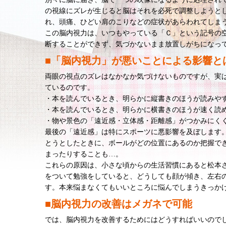
の視線にズレが生じると脳はそれを必死で調整しようと
れ、頭痛、ひどい肩のこりなどの症状があらわれてしま
この脳内視力は、いつもやっている「Ｃ」という記号の
断することができず、気づかないまま放置しがちになっ
■「脳内視力」が悪いことによる影響と
両眼の視点のズレはなかなか気づけないものですが、実
ているのです。
・本を読んでいるとき、明らかに縦書きのほうが読みや
・本を読んでいるとき、明らかに横書きのほうが速く読
・物や景色の「遠近感・立体感・距離感」がつかみにく
最後の「遠近感」は特にスポーツに悪影響を及ぼします
とうとしたときに、ボールがどの位置にあるのか把握で
まったりすることも…。
これらの原因は、小さな頃からの生活習慣にあると松本
をついて勉強をしていると、どうしても顔が傾き、左右
す。本来悩まなくてもいいところに悩んでしまうきっか
■脳内視力の改善はメガネで可能
では、脳内視力を改善するためにはどうすればいいので