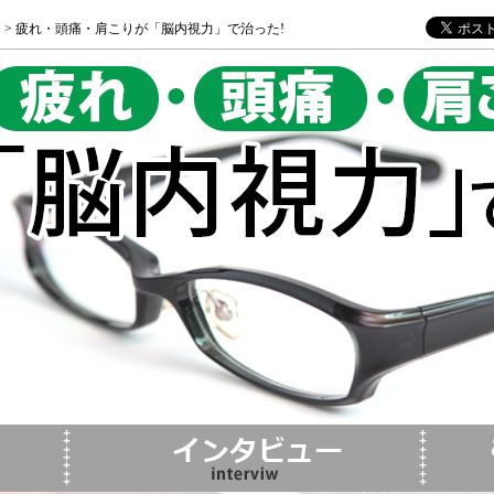
> 疲れ・頭痛・肩こりが「脳内視力」で治った!