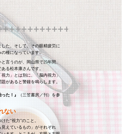
ました。そして、その眼精疲労に
みの種になっています。
と言うのが、岡山県で25年間、
である松本康さんです。
「視力」とは別に、「脳内視力」
問題があると警鐘を鳴らします。
。
治った！』
（三笠書房／刊）を参
れない
けた“視力”のこと。
ら見えているもの」がそれぞれ
ています。ところが、右眼と左眼