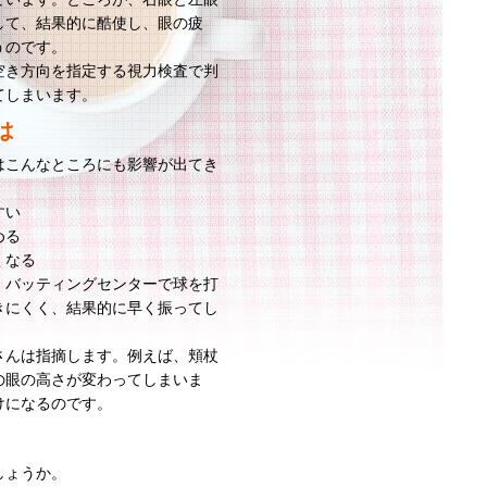
して、結果的に酷使し、眼の疲
うのです。
空き方向を指定する視力検査で判
てしまいます。
は
はこんなところにも影響が出てき
すい
める
くなる
。バッティングセンターで球を打
きにくく、結果的に早く振ってし
さんは指摘します。例えば、頬杖
の眼の高さが変わってしまいま
けになるのです。
しょうか。