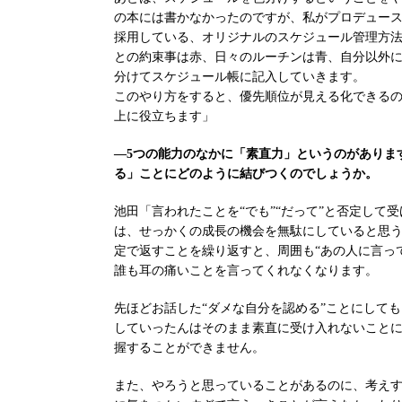
の本には書かなかったのですが、私がプロデュー
採用している、オリジナルのスケジュール管理方
との約束事は赤、日々のルーチンは青、自分以外に
分けてスケジュール帳に記入していきます。
このやり方をすると、優先順位が見える化できる
上に役立ちます」
―5つの能力のなかに「素直力」というのがありま
る」ことにどのように結びつくのでしょうか。
池田「言われたことを“でも”“だって”と否定して
は、せっかくの成長の機会を無駄にしていると思
定で返すことを繰り返すと、周囲も“あの人に言っ
誰も耳の痛いことを言ってくれなくなります。
先ほどお話した“ダメな自分を認める”ことにして
していったんはそのまま素直に受け入れないこと
握することができません。
また、やろうと思っていることがあるのに、考え