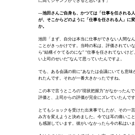
に高くジャンプができると思います」
―池田さんご自身も、かつては「仕事を任される
が、そこからどのように「仕事を任される人」に
か。
池田「まず、自分は本当に仕事ができない人間な
ことがきっかけです。当時の私は、評価されてい
ら“結構イケてるのにな” “仕事を任されてないけ
い上司のせいだ”なんて思っていたんですよ。
でも、ある会議の前に“あなたは会議にいても意味
れたんです。それが一番大きかったですね。
この本で言うところの“現状把握力”がなかったん
評価と、上司からの評価が完全にズレていたんで
とてもショックを受けた出来事でしたが、その一
み方を変えようと決めました。今では耳の痛いこ
も感謝しています。彼がいなかったら今の私はい