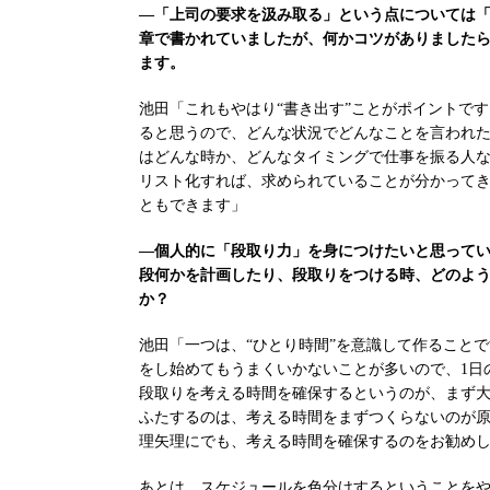
―「上司の要求を汲み取る」という点については
章で書かれていましたが、何かコツがありました
ます。
池田「これもやはり“書き出す”ことがポイントで
ると思うので、どんな状況でどんなことを言われ
はどんな時か、どんなタイミングで仕事を振る人
リスト化すれば、求められていることが分かって
ともできます」
―個人的に「段取り力」を身につけたいと思って
段何かを計画したり、段取りをつける時、どのよ
か？
池田「一つは、“ひとり時間”を意識して作ること
をし始めてもうまくいかないことが多いので、1日
段取りを考える時間を確保するというのが、まず大
ふたするのは、考える時間をまずつくらないのが
理矢理にでも、考える時間を確保するのをお勧め
あとは、スケジュールを色分けするということを