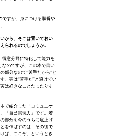
。
のですが、身につける順番や
す」
しいから、そこは置いておい
考えられるのでしょうか。
、得意分野に特化して能力を
となのですが、この本で書い
の部分なので“苦手だから”と
す。実は“苦手だ”と避けてい
、実は好きなことだったりす
の本で紹介した「コミュニケ
力」「自己実現力」です。若
その部分を今のうちに底上げ
ことを伸ばすのは、その後で
おけば、ここぞ、というとき