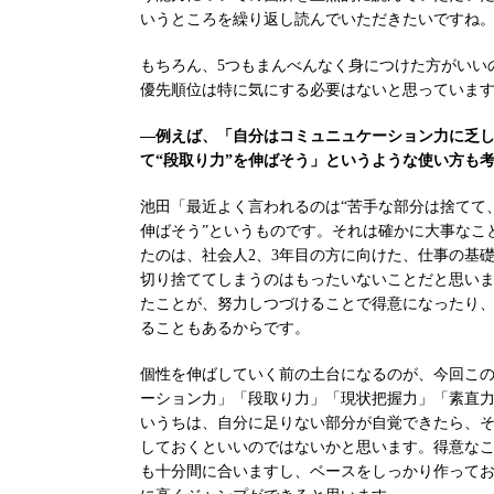
いうところを繰り返し読んでいただきたいですね
もちろん、5つもまんべんなく身につけた方がいい
優先順位は特に気にする必要はないと思っていま
―例えば、「自分はコミュニュケーション力に乏
て“段取り力”を伸ばそう」というような使い方も
池田「最近よく言われるのは“苦手な部分は捨てて
伸ばそう”というものです。それは確かに大事なこ
たのは、社会人2、3年目の方に向けた、仕事の基礎
切り捨ててしまうのはもったいないことだと思いま
たことが、努力しつづけることで得意になったり
ることもあるからです。
個性を伸ばしていく前の土台になるのが、今回こ
ーション力」「段取り力」「現状把握力」「素直
いうちは、自分に足りない部分が自覚できたら、
しておくといいのではないかと思います。得意な
も十分間に合いますし、ベースをしっかり作って