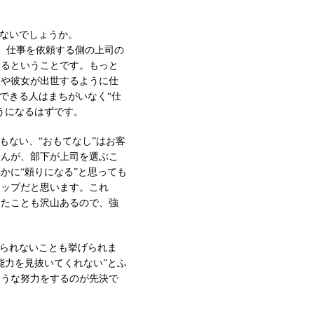
はないでしょうか。
く、仕事を依頼する側の上司の
するということです。もっと
彼や彼女が出世するように仕
できる人はまちがいなく“仕
うになるはずです。
もない、“おもてなし”はお客
せんが、部下が上司を選ぶこ
かに“頼りになる”と思っても
テップだと思います。これ
したことも沢山あるので、強
められないことも挙げられま
能力を見抜いてくれない”とふ
ような努力をするのが先決で