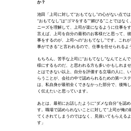
か？
池田「上司に対して“おもてなし”の心がない点で
“おもてなし”は“ゴマをする”“媚びる”ことではな
ニーズを理解して、上司が楽になるように仕事を
言えば、上司を自分の最初のお客様だと思って、
事をするのが、上司への“おもてなし”です。これが
事ができる”と言われるので、仕事を任せられるよ
もちろん、苦手な上司に“おもてなし”なんてとんで
様にするものだ、と思われる方も多いかもしれま
とはできない以上、自分を評価する立場の人に、い
らうことが、会社の中で認められるための第一ス
は、私自身が最初全くできなかった部分で、後悔
く伝えたいと思っています。
あとは、最初にお話したように“ダメな自分”を認
す。職場で認められないことに対して“上司が俺の
てくされてしまうのではなく、見抜いてもらえる
す」