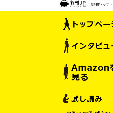
新刊JPトップ
>