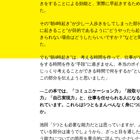
きをすることによる効能と、実際に早起きするた
た。
その“朝4時起き”が少し一人歩きをしてしまった部
に起きること”が目的であるように“どうやったら起き
きられない場合はどうしたらいいですか？”などと
た。
でも“朝4時起き”は、考える時間を作って、仕事
をする時間を作る“手段”に過ぎません。本当のポイ
じっくり考えることができる時間で何をするか”と
この部分を伝えようと思いました」
―この本では、「コミュニケーション力」「段取
力」「自己実現力」と、仕事を任せられる人になる
れています。これらは5つともまんべんなく身につ
か。
池田「5つとも必要な能力だとは思っていますが、
ている部分は違うでしょうから、ざっと目を通し
う能力についての箇所を重点的に読んでいただい