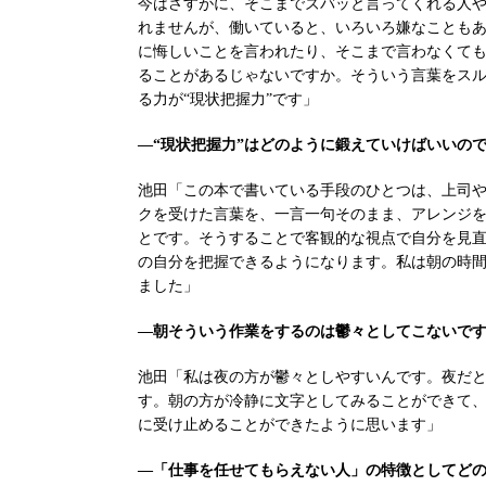
今はさすがに、そこまでズバッと言ってくれる人
れませんが、働いていると、いろいろ嫌なことも
に悔しいことを言われたり、そこまで言わなくて
ることがあるじゃないですか。そういう言葉をス
る力が“現状把握力”です」
―“現状把握力”はどのように鍛えていけばいいの
池田「この本で書いている手段のひとつは、上司
クを受けた言葉を、一言一句そのまま、アレンジ
とです。そうすることで客観的な視点で自分を見
の自分を把握できるようになります。私は朝の時
ました」
―朝そういう作業をするのは鬱々としてこないで
池田「私は夜の方が鬱々としやすいんです。夜だ
す。朝の方が冷静に文字としてみることができて
に受け止めることができたように思います」
―「仕事を任せてもらえない人」の特徴としてど