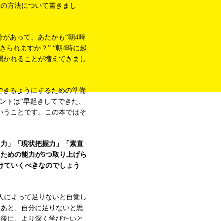
めの方法について書きまし
分があって、あたかも“朝4時
られますか？” “朝4時に起
聞かれることが増えてきまし
ができるようにするための準備
ントは“早起きしてできた、
いうことです。この本ではそ
り力」「現状把握力」「素直
ための能力が5つ取り上げら
けていくべきなのでしょう
人によって足りないと自覚し
たあと、自分に足りないと思
た後に、より深く学びたいと