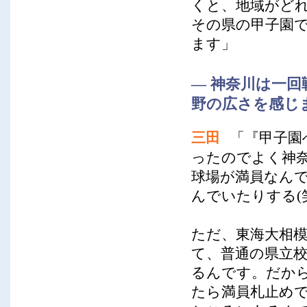
くと、地域がど
その県の甲子園
ます」
― 神奈川は一
野の広さを感じ
三田
「『甲子園
ったのでよく神
球場が満員なん
んでいたりする(
ただ、東海大相
て、普通の県立
るんです。だか
たら満員札止め