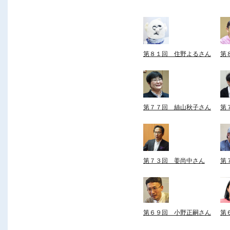
第８１回 住野よるさん
第
第７７回 絲山秋子さん
第
第７３回 姜尚中さん
第
第６９回 小野正嗣さん
第