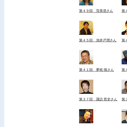
第４９回 窪美澄さん
第
第４５回 池井戸潤さん
第
第４１回 夢枕 獏さん
第
第３７回 諏訪 哲史さん
第