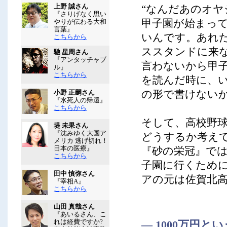
上野 誠さん
“なんだあのオヤ
『さりげなく思い
甲子園が始まっ
やりが伝わる大和
言葉』
いんです。あれ
こちらから
ススタンドに来
馳 星周さん
『アンタッチャブ
言わないから甲
ル』
こちらから
を読んだ時に、
の形で書けない
小野 正嗣さん
『水死人の帰還』
こちらから
そして、高校野
堤 未果さん
『沈みゆく大国ア
どうするか考え
メリカ 逃げ切れ！
日本の医療』
『砂の栄冠』で
こちらから
子園に行くため
田中 慎弥さん
アの元は佐賀北
『宰相A』
こちらから
山田 真哉さん
『あいるさん、こ
れは経費ですか?
― 1000万円