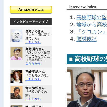
１.
高校野球の監
２.
地域から高
３.
『クロカン
住野よるさん
『また、同じ夢を
４.
取材後記
見ていた』
こちらから
高野 秀行さん
『謎のアジア納豆
そして帰ってきた
■ 高校野球
〈日本納豆〉』
こちらから
三崎 亜記さん
『ニセモノの妻』
こちらから
青木 淳悟さん
『学校の近くの
家』
こちらから