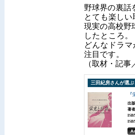
野球界の裏話
とても楽しい
現実の高校野
したところ。
どんなドラマ
注目です。
（取材・記事
三田紀房さんが選ぶ
『
出版
著
ISB
ISB