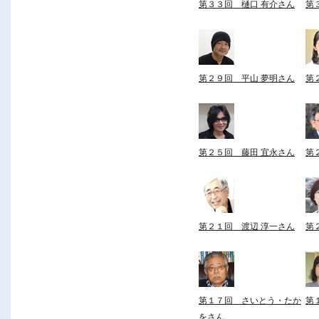
第３３回 樋口 有介さん
第
第２９回 平山 夢明さん
第
第２５回 藤田 宜永さん
第
第２１回 渡辺 淳一さん
第
第１７回 さいとう・たか
第
をさん