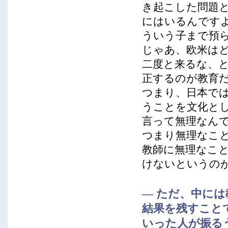
き起こした問題
にはいるんです
ういう子まで預
じゃあ、欧米は
二度と来るな、
正するのが教育
つまり、日本で
うことを文化と
言って無理なん
つまり無理なこ
教師に無理なこ
けないというの
― ただ、中に
結果を残すこと
いった人が振る