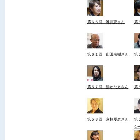
第６５回 唯川恵さん
第
第６１回 山田宗樹さん
第
第５７回 湊かなえさん
第
第５３回 京極夏彦さん
第
シ