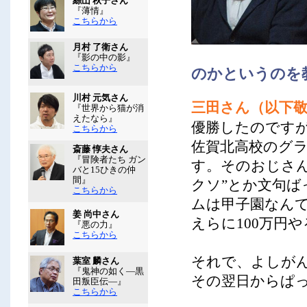
絲山 秋子さん
『薄情』
こちらから
月村 了衛さん
『影の中の影』
こちらから
のかというのを
川村 元気さん
三田さん（以下
『世界から猫が消
えたなら』
優勝したのです
こちらから
佐賀北高校のグ
斎藤 惇夫さん
『冒険者たち ガン
す。そのおじさ
バと15ひきの仲
間』
クソ”とか文句ば
こちらから
ムは甲子園なん
姜 尚中さん
えらに100万円
『悪の力』
こちらから
それで、よしが
葉室 麟さん
『鬼神の如く―黒
その翌日からぱっ
田叛臣伝―』
こちらから