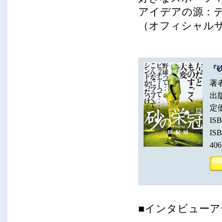
アイデアの源：
（オフィシャル
『
著
出
定
IS
IS
406
■インタビューア