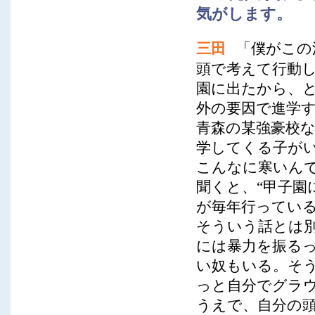
気がします。
三田
「僕がこの
頭で考えて行動
園に出たから、
外の要因で進学
青森の某強豪校
学してくる子が
こんなに寒いん
聞くと、“甲子園
が毎年行っている
そういう話とは
には暴力を振る
い奴もいる。そ
っと自分でグラ
うえで、自分の