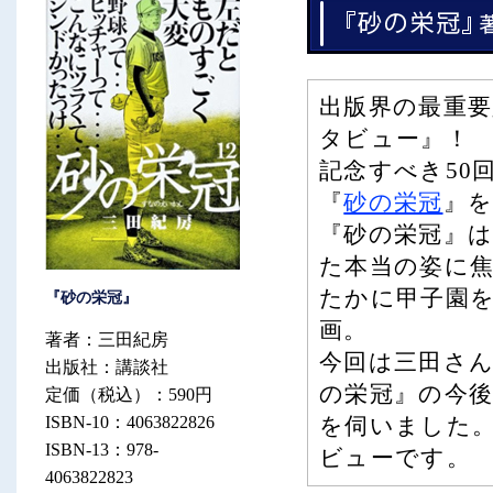
出版界の最重
タビュー』！
記念すべき50
『
砂の栄冠
』
『砂の栄冠』
た本当の姿に
たかに甲子園
『砂の栄冠』
画。
著者：三田紀房
今回は三田さ
出版社：講談社
の栄冠』の今
定価（税込）：590円
ISBN-10：4063822826
を伺いました。
ISBN-13：978-
ビューです。
4063822823