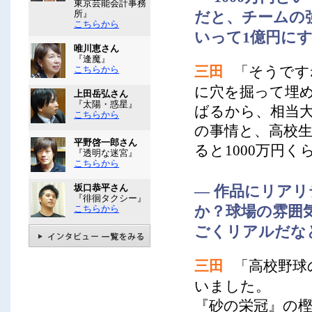
東京芸能会計事務
所』
だと、チームの
こちらから
いって1億円に
唯川恵さん
『逢魔』
三田
「そうです
こちらから
に穴を掘って埋め
上田岳弘さん
『太陽・惑星』
ばるから、相当
こちらから
の事情と、高校
平野啓一郎さん
ると1000万円
『透明な迷宮』
こちらから
坂口恭平さん
― 作品にリア
『徘徊タクシー』
か？球場の雰囲
こちらから
ごくリアルだな
三田
「高校野球
いました。
『砂の栄冠』の