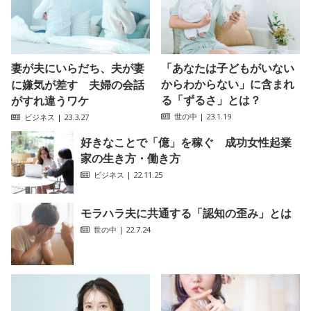
妻が夫にいらだち、夫が妻
「あなたは子どもがいない
からわからない」に含まれ
に嫌気が差す 夫婦の会話
る「ずるさ」とは？
がすれ違うワケ
世の中
| 23.1.19
ビジネス
| 23.3.27
好きなことで「億」を稼ぐ 成功女性起業
家の生き方・働き方
ビジネス
| 22.11.25
モラハラ夫に共通する「認知の歪み」とは
世の中
| 22.7.24