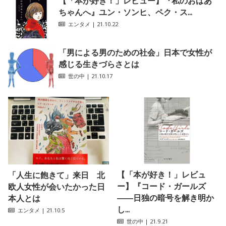
【「本が好き！」レビュー】『私のおばあ
ちゃんへ』ユン・ソンヒ、ペク・ス...
エンタメ
| 21.10.22
「男による男のための社会」日本で女性が
感じる生きづらさとは
世の中
| 21.10.17
【「本が好き！」レビュ
「人生に飽きて」来日 北
ー】『コード・ガールズ
欧人女性が会いたかった日
――日独の暗号を解き明か
本人とは
し...
エンタメ
| 21.10.5
世の中
| 21.9.21