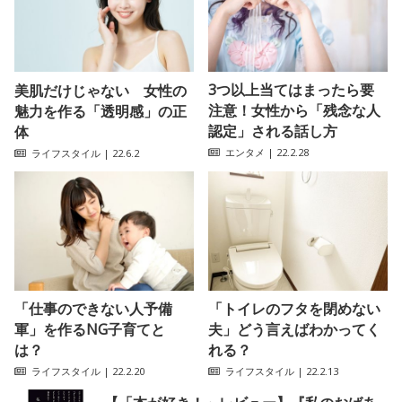
3つ以上当てはまったら要
美肌だけじゃない 女性の
注意！女性から「残念な人
魅力を作る「透明感」の正
認定」される話し方
体
エンタメ
| 22.2.28
ライフスタイル
| 22.6.2
「仕事のできない人予備
「トイレのフタを閉めない
軍」を作るNG子育てと
夫」どう言えばわかってく
は？
れる？
ライフスタイル
| 22.2.20
ライフスタイル
| 22.2.13