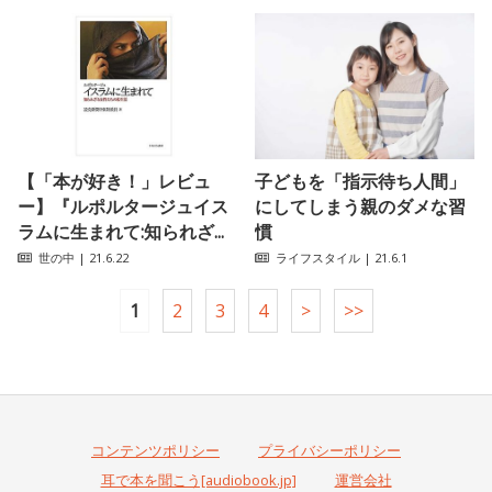
【「本が好き！」レビュ
子どもを「指示待ち人間」
ー】『ルポルタージュイス
にしてしまう親のダメな習
ラムに生まれて:知られざ...
慣
世の中
| 21.6.22
ライフスタイル
| 21.6.1
1
2
3
4
>
>>
コンテンツポリシー
プライバシーポリシー
耳で本を聞こう[audiobook.jp]
運営会社