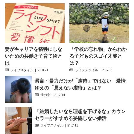
妻がキャリアを犠牲にしな
「学校の忘れ物」からわか
いための共働き子育て術と
る子どものスゴイ才能と
は
は？
ライフスタイル
| 21.8.21
ライフスタイル
| 21.7.21
暴言・暴力だけが「虐待」ではない 愛情
ゆえの「見えない虐待」とは？
世の中
| 21.7.14
「結婚したいなら理想を下げるな」カウン
セラーがすすめる妥協しない婚活
ライフスタイル
| 21.7.13