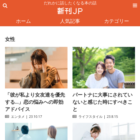
だれかに話したくなる本の話
ホーム
人気記事
カテゴリー
女性
「彼が私より女友達を優先
パートナに大事にされてい
する…」恋の悩みへの即効
ないと感じた時にすべきこ
アドバイス
と
エンタメ
| 23.10.17
ライフスタイル
| 23.8.15