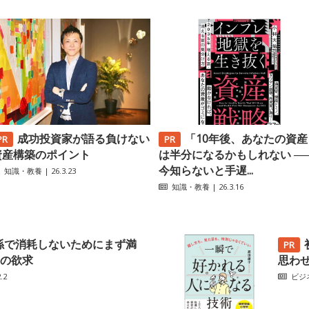
成功投資家が語る負けない
「10年後、あなたの資産
資産構築のポイント
は半分になるかもしれない ─
今知らないと手遅...
知識・教養
| 26.3.23
知識・教養
| 26.3.16
係で消耗しないためにまず満
の欲求
思わ
.2
ビジ