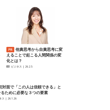
他責思考から自責思考に変
─
えることで起こる人間関係の変
化とは？
ビジネス
| 26.2.5
初対面で「この人は信頼できる」と
せるために必要な３つの要素
ネス
| 26.1.26