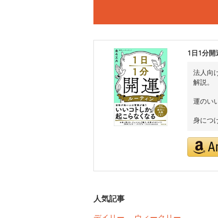
1日1分
法人向
解説。
運のい
身につ
人気記事
デイリー
ウィークリー