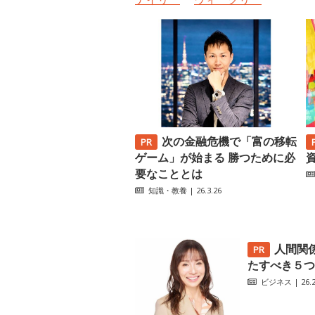
次の金融危機で「富の移転
ゲーム」が始まる 勝つために必
要なこととは
知識・教養
| 26.3.26
人間関
たすべき５つ
ビジネス
| 26.2