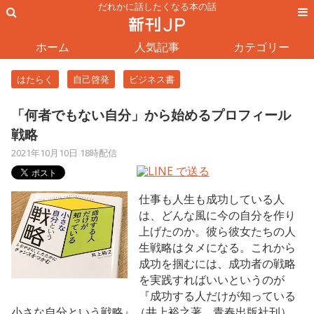
だれかに話したくなる本の話
ホーム
人気記事
カテゴリー
はたらく
自己啓発
ビジネス書
「何者でもない自分」から始めるプロフィール
戦略
2021年10月10日 18時配信
仕事も人生も成功している人
は、どんな風に今の自分を作り
上げたのか。彼ら彼女たちの人
生戦略はタメになる。これから
成功を掴むには、成功者の戦略
を実践すればいいというのが
『成功する人だけが知っている
小さな自分という戦略』（井上裕之著、青春出版社刊）