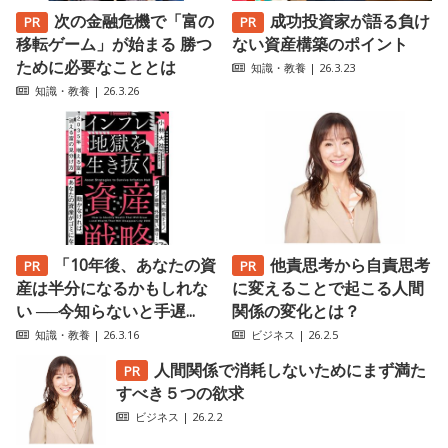
次の金融危機で「富の
成功投資家が語る負け
移転ゲーム」が始まる 勝つ
ない資産構築のポイント
ために必要なこととは
知識・教養
| 26.3.23
知識・教養
| 26.3.26
「10年後、あなたの資
他責思考から自責思考
産は半分になるかもしれな
に変えることで起こる人間
い ──今知らないと手遅...
関係の変化とは？
知識・教養
| 26.3.16
ビジネス
| 26.2.5
人間関係で消耗しないためにまず満た
すべき５つの欲求
ビジネス
| 26.2.2