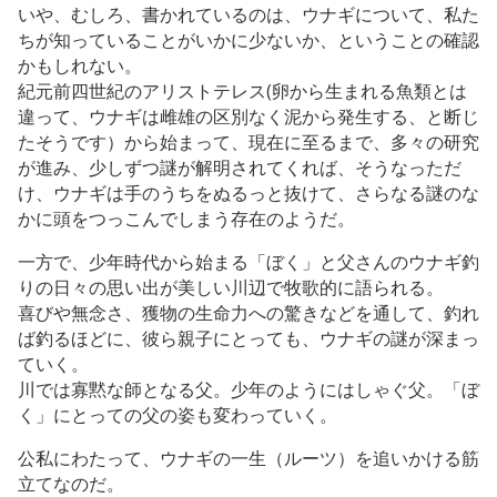
いや、むしろ、書かれているのは、ウナギについて、私た
ちが知っていることがいかに少ないか、ということの確認
かもしれない。
紀元前四世紀のアリストテレス(卵から生まれる魚類とは
違って、ウナギは雌雄の区別なく泥から発生する、と断じ
たそうです）から始まって、現在に至るまで、多々の研究
が進み、少しずつ謎が解明されてくれば、そうなっただ
け、ウナギは手のうちをぬるっと抜けて、さらなる謎のな
かに頭をつっこんでしまう存在のようだ。
一方で、少年時代から始まる「ぼく」と父さんのウナギ釣
りの日々の思い出が美しい川辺で牧歌的に語られる。
喜びや無念さ、獲物の生命力への驚きなどを通して、釣れ
ば釣るほどに、彼ら親子にとっても、ウナギの謎が深まっ
ていく。
川では寡黙な師となる父。少年のようにはしゃぐ父。「ぼ
く」にとっての父の姿も変わっていく。
公私にわたって、ウナギの一生（ルーツ）を追いかける筋
立てなのだ。