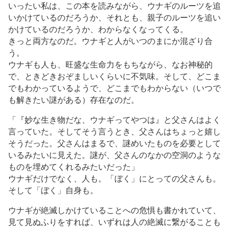
いったい私は、この本を読みながら、ウナギのルーツを追
いかけているのだろうか、それとも、親子のルーツを追い
かけているのだろうか、わからなくなってくる。
きっと両方なのだ。ウナギと人がいつのまにか混ざり合
う。
ウナギも人も、旺盛な生命力をもちながら、なお神秘的
で、ときどきおぞましいくらいに不気味。そして、どこま
でもわかっているようで、どこまでもわからない（いつで
も解きたい謎がある）存在なのだ。
「『妙な生き物だな、ウナギってやつは』と父さんはよく
言っていた。そしてそう言うとき、父さんはちょっと嬉し
そうだった。父さんはまるで、謎めいたものを必要として
いるみたいに見えた。謎が、父さんのなかの空洞のような
ものを埋めてくれるみたいだった」
ウナギだけでなく、人も。「ぼく」にとっての父さんも。
そして「ぼく」自身も。
ウナギが絶滅しかけていることへの危惧も書かれていて、
見て見ぬふりをすれば、いずれは人の絶滅に繋がることも