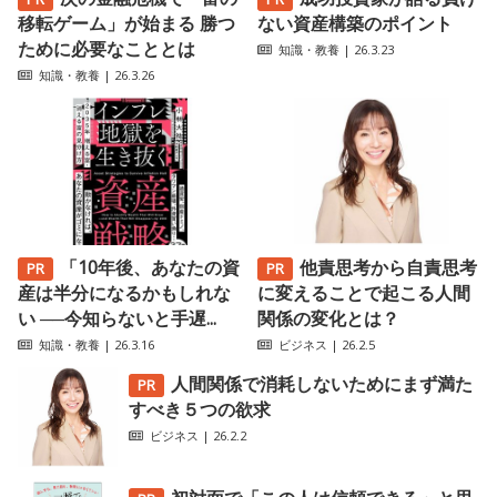
移転ゲーム」が始まる 勝つ
ない資産構築のポイント
ために必要なこととは
知識・教養
| 26.3.23
知識・教養
| 26.3.26
「10年後、あなたの資
他責思考から自責思考
産は半分になるかもしれな
に変えることで起こる人間
い ──今知らないと手遅...
関係の変化とは？
知識・教養
| 26.3.16
ビジネス
| 26.2.5
人間関係で消耗しないためにまず満た
すべき５つの欲求
ビジネス
| 26.2.2