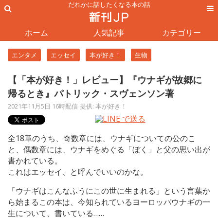
だれかに話したくなる本の話
ホーム
人気記事
カテゴリー
エンタメ
エッセイ
本が好き！
生物
【「本が好き！」レビュー】『ウナギが故郷に
帰るとき』パトリック・スヴェンソン著
2021年11月5日 16時配信
提供: 本が好き！
全18章のうち、奇数章には、ウナギについての公のこ
と、偶数章には、ウナギをめぐる「ぼく」と父の思い出が
書かれている。
これはエッセイ、と呼んでいいのかな。
「ウナギはこんなふうにこの世に生まれる」という言葉か
ら始まるこの本は、今知られているヨーロッパウナギの一
生について、書いている……