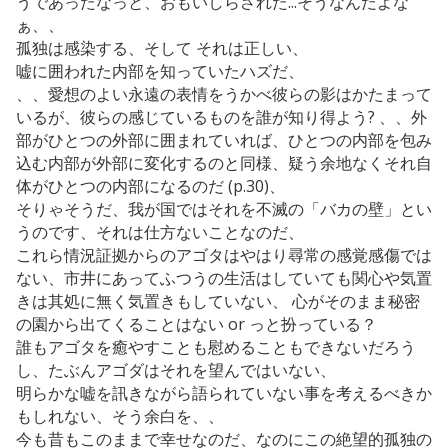
うであったなっと、おもいしらされた...そうなんだよな
ぁ、、
孤独は感染する、そして それは正しい、
嘘に囲われた内部を知っていたハズだ、
、、愛想のよい永遠の表情をうかべ彼らの影はかたまって
いるが、彼らの感じているものを誰が知り得よう? 、、外
部がひとつの外部に囲まれていれば、ひとつの内部を包み
込む内部が外部に変化するのと同様、疑う余地なくそれ自
体がひとつの内部になるのだ (p.30)、
そりゃそうだ、我が国ではそれを不滅の「バカの壁」とい
うのです、それは仕方ないことなのだ、
これら情況証拠からのアゴタはやはり尋常の感覚感傷では
ない、市井にあってふつうの生活はしていても関心や気置
きは其処に無く気置きもしていない、 心がそのまま秘密
の園から出てくることはない or っと扮っている？
誰もアゴタを癒やすことも慰めることもできないだろう
し、たぶんアゴダはそれを望んではいない、
明らかな嘘を訊きながら語られていない事を考えるべきか
もしれない、そう余白を、、
今も昔もこのままで幸せなのだ、なのにこの絶望的孤独の