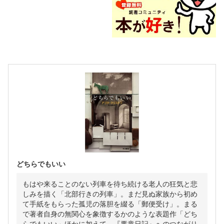
どちらでもいい
もはや来ることのない列車を待ち続ける老人の狂気と悲
しみを描く「北部行きの列車」。まだ見ぬ家族から初め
て手紙をもらった孤児の落胆を綴る「郵便受け」。まる
で著者自身の無関心を象徴するかのような表題作「どち
らでもいい」ほかに加えて、『悪童日記』へのつながり