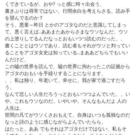
くできているが、おや? っと感に時々出会う、
書きぶりは尋常ではない、行間余白を考えらさる、読み手
を望んでるのか？
そう、悪童～昨日 とかのアゴタなのだと意識してしまっ
て、悪く言えば...ああまたあからさまなウソなんだ、ウソ
の上塗りしてるんだなっとおもいつつ読むのだった、、
書くこととはウソであり、読む者もそれがウソと判ってい
ることをアゴタ女史は知っている...まああどちらでもいい
んだけど、
この嘘の世界を読んで、嘘の世界に拘わったこの証拠から
アゴタのおもいを手繰りすることになります、
、、私は独り、年老いて、幸せに、我が家で過ごすだろ
う、
なんて悲しい人生だろうっとおもいつつよんでいた、、い
や、これもウソなのだ、いやいや、そんなもんだよ 人の
人生は、
世間の凡てがウソくさおもえて、自身はいつも孤独なのだ
なっと詩のように感じながらよんでいたらら、
はたっと、ああ でもそれはアゴタだけではない、私もそ