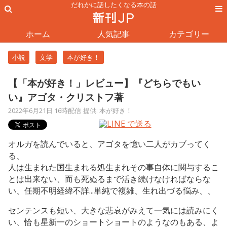
だれかに話したくなる本の話
ホーム
人気記事
カテゴリー
小説
文学
本が好き！
【「本が好き！」レビュー】『どちらでもい
い』アゴタ・クリストフ著
2022年6月21日 16時配信
提供: 本が好き！
オルガを読んでいると、アゴタを憶い二人がカブってく
る、
人は生まれた国生まれる処生まれその事自体に関与するこ
とは出来ない、而も死ぬるまで活き続けなければならな
い、任期不明経緯不詳...単純で複雑、生れ出づる悩み、、
センテンスも短い、大きな悲哀がみえて一気には読みにく
い、恰も星新一のショートショートのようなのもある、よ