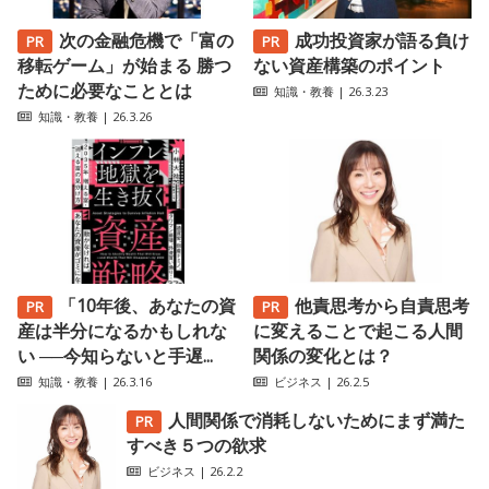
次の金融危機で「富の
成功投資家が語る負け
移転ゲーム」が始まる 勝つ
ない資産構築のポイント
ために必要なこととは
知識・教養
| 26.3.23
知識・教養
| 26.3.26
「10年後、あなたの資
他責思考から自責思考
産は半分になるかもしれな
に変えることで起こる人間
い ──今知らないと手遅...
関係の変化とは？
知識・教養
| 26.3.16
ビジネス
| 26.2.5
人間関係で消耗しないためにまず満た
すべき５つの欲求
ビジネス
| 26.2.2