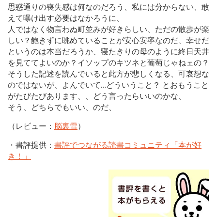
思惑通りの喪失感は何なのだろう、私には分からない、敢
えて曝け出す必要はなかろうに、
人ではなく物言わぬ町並みが好きらしい、ただの散歩が楽
しい？飽きずに眺めていることが安心安寧なのだ、幸せだ
というのは本当だろうか、寝たきりの母のように終日天井
を見ててよいのか？イソップのキツネと葡萄じゃねェの？
そうした記述を読んでいると此方が悲しくなる、可哀想な
のではないが、よんでいて…どういうこと？ とおもうこと
がたびたびあります、、どう言ったらいいのかな、
そう、どちらでもいい、のだ、
（レビュー：
脳裏雪
）
・書評提供：
書評でつながる読書コミュニティ「本が好
き！」