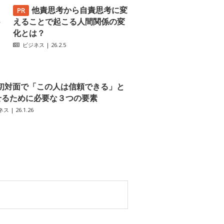
他責思考から自責思考に変
─
えることで起こる人間関係の変
化とは？
ビジネス
| 26.2.5
初対面で「この人は信頼できる」と
せるために必要な３つの要素
ネス
| 26.1.26