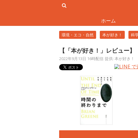
ホーム
環境・エコ・自然
本が好き！
科
【「本が好き！」レビュー】
2022年9月13日 16時配信
提供: 本が好き！