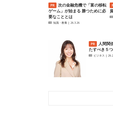
次の金融危機で「富の移転
ゲーム」が始まる 勝つために必
要なこととは
知識・教養
| 26.3.26
人間関
たすべき５つ
ビジネス
| 26.2