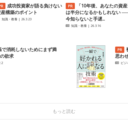
成功投資家が語る負けない
「10年後、あなたの資産
資産構築のポイント
は半分になるかもしれない ─
今知らないと手遅...
知識・教養
| 26.3.23
知識・教養
| 26.3.16
係で消耗しないためにまず満
の欲求
思わ
.2
ビジ
もっと読む