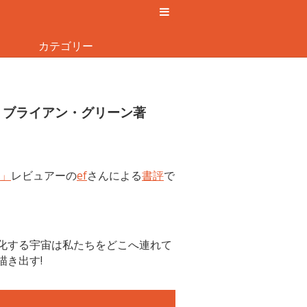
カテゴリー
』ブライアン・グリーン著
」
レビュアーの
ef
さんによる
書評
で
進化する宇宙は私たちをどこへ連れて
描き出す!