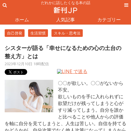
だれかに話したくなる本の話
ホーム
人気記事
カテゴリー
自己啓発
生活習慣
スキル・思考法
シスターが語る「幸せになるための心の土台の
整え方」とは
2023年12月10日 18時配信
〇〇が欲しい。〇〇がないから
不安。
欲しいものを手に入れられずに
欲望だけが残ってしまうと心が
すり減ってしまう。自分を誰か
と比べることや他人からの評価
を軸に自分を見てしまうと、人生は苦しい。自信を持てる
かどうかが、自分次第でなく他人次第になってしまうから