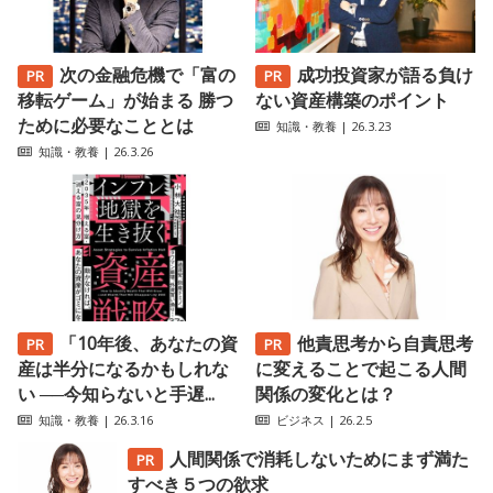
次の金融危機で「富の
成功投資家が語る負け
移転ゲーム」が始まる 勝つ
ない資産構築のポイント
ために必要なこととは
知識・教養
| 26.3.23
知識・教養
| 26.3.26
「10年後、あなたの資
他責思考から自責思考
産は半分になるかもしれな
に変えることで起こる人間
い ──今知らないと手遅...
関係の変化とは？
知識・教養
| 26.3.16
ビジネス
| 26.2.5
人間関係で消耗しないためにまず満た
すべき５つの欲求