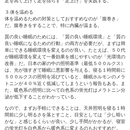
足を高く上げて足を揺らす「足上げ」を実践する。
３.体を温める
体を温めるための対策としておすすめなのが「腹巻き」
だ。腹巻きをすることで、特に内臓が温まる。
質の良い睡眠のためには、「質の良い睡眠環境」と「質の
良い睡眠になるための行動」の両方が必要だが、まずは簡
単にできる睡眠環境を変えるのが良い。たとえば、５０代
が睡眠環境を変えて一番効果を感じやすいのが「光環境の
改善」だ。日本の家の中の照明基準（最低５００ルクス）
は、光が強すぎて睡眠に悪影響を与える。寝る１時間前に
５００ルクスの照明を浴びていると、睡眠ホルモンのメラ
トニンが４０％近く低減してしまうという報告もある。ま
た、暖色系の照明に比べて白色系の蛍光灯はメラトニン分
泌が低下することがわかっている。
なので、まずお手軽にできることは、天井照明を寝る１時
間前に少し明るさを落とすこと。目安としては「少し暗い
かな」と感じるくらいが良い。少し手間がかかるが、寝室
の蛍光灯を白色系から暖色系に変えるのもおすすめだ。