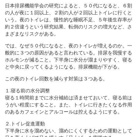
日本排尿機能学会の研究によると、５０代になると、６割
の人が夜に１回以上、２割の人が２回以上トイレに行くと
いう。夜のトイレは、慢性的な睡眠不足、５年後生存率が
約２倍違うという研究結果、転倒のリスクの増大など、さ
まざまなリスクがある。
では、なぜ５０代になると、夜のトイレが増えるのか。一
般的に３つの原因があると言われている。排尿を我慢する
ホルモンが減ること。下半身に水分が溜まりやすく、寝る
と中央に戻ってくるようになる。排尿機能が下がる。
この夜のトイレ回数を減らす対策は３つある。
１.寝る前の水分調整
寝る１時間前までに水分補給は済ませておいて、寝る前は
うがい程度にすること。また、トイレに行きたくなる作用
のあるカフェインとアルコールは控えるようにする。
２.トイレ促進運動
下半身に水を溜めない、溜めにくくするための運動として