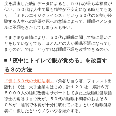
度を調査した統計データによると、５０代が最も幸福度が
低い。５０代は人生で最も精神が不安定になる時期でもあ
り、「ミドルエイジクライシス」という５０代の８割が経
験する人生への絶望や死への意識によって、睡眠やメンタ
ルに不調をきたしてしまう人も多い。
さまざまな事情により、５０代は睡眠に関して特に悪いこ
とをしていなくても、ほとんどの人が睡眠不調になってし
まうのだ。では、どうすれば睡眠不調を改善できるのか。
◾️「夜中にトイレで眼が覚める」を改善す
る３の方法
『働く５０代の快眠法則』
（角谷リョウ著、フォレスト出
版刊）では、大手企業をはじめ、計１２０ 社、累計６万
５０００人の睡眠改善をサポートしてきた上級睡眠健康指
導士の角谷リョウ氏が、５０代の睡眠不調者のおよそ８
０％が「睡眠で休養が十分に取れている」という睡眠健常
者に回復したというノウハウを紹介する。