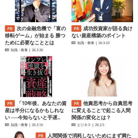
次の金融危機で「富の
成功投資家が語る負け
移転ゲーム」が始まる 勝つ
ない資産構築のポイント
ために必要なこととは
知識・教養
| 26.3.23
知識・教養
| 26.3.26
「10年後、あなたの資
他責思考から自責思考
産は半分になるかもしれな
に変えることで起こる人間
い ──今知らないと手遅...
関係の変化とは？
知識・教養
| 26.3.16
ビジネス
| 26.2.5
人間関係で消耗しないためにまず満た