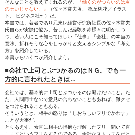
そんなことを教えてくれるのが、
『働くのがつらいのは君
のせいじゃない。』
（佐々木常夫著、 亀丘桃花／イラス
ト、 ビジネス社刊）だ。
本書では、著者であり元東レ経営研究所社長の佐々木常夫
氏自らが実際に悩み、苦しんだ経験を赤裸々に明かしつ
つ、若い人にこそ知ってほしい「仕事」「会社」の本当の
意味、折れそうな心をしっかりと支えるシンプルな「考え
方」を紹介している。
本書からいくつか紹介しよう。
■会社で上司とぶつかるのはＮＧ。でも一
方的に言われたときは…
会社では、基本的に上司とぶつかるのは避けたいこと。た
だ、人間同士なので意見の合わないこともあれば、難クセ
をつけられることもある。
そういうとき、相手の怒りは「しおらしいフリでかわす」
ことが大事だ。
とりあえず、素直に相手の指摘を理解したフリ、聞いて直
しますというフリをするのである。余計なストレスをだと