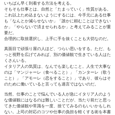
いちばん早く到着する方法を考える。
そもそも仕事とは、自然と「たまっていく」性質がある。
これ以上ため込まないようにするには、今手元にある仕事
も「なんとか減らせないか」「誰かに頼むことはできない
か」「やらないで済ませられるか」と考えてみることが重
要だ。
合理的に取捨選択し、上手に手を抜くことも大切なのだ。
真面目で頑張り屋の人ほど、つらい思いをする。ただ、も
っと視野を広げてみれば、別の価値観で生きている人はた
くさんいる。
イタリア人の気質は、なんでも楽しむこと。人生で大事な
のは「マンジャーレ（食べること）」「カンターレ（歌う
こと）」「アモーレ（恋をすること）」であり、彼らはそ
のために働いていると言っても過言ではないのだ。
当然、仕事のことで悩んでいる人が急にイタリア人のよう
な価値観にはなるのは難しいことだが、当たり前だと思っ
てきた価値観や常識を一度、捨ててみるのもいいかもしれ
ない。上司の対応のコツや仕事の負担を軽くする術を本書