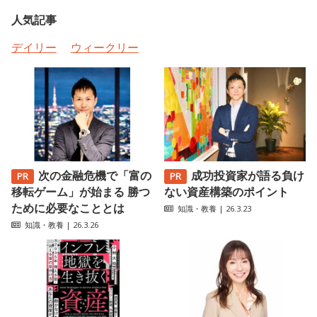
人気記事
デイリー
ウィークリー
次の金融危機で「富の
成功投資家が語る負け
移転ゲーム」が始まる 勝つ
ない資産構築のポイント
ために必要なこととは
知識・教養
| 26.3.23
知識・教養
| 26.3.26