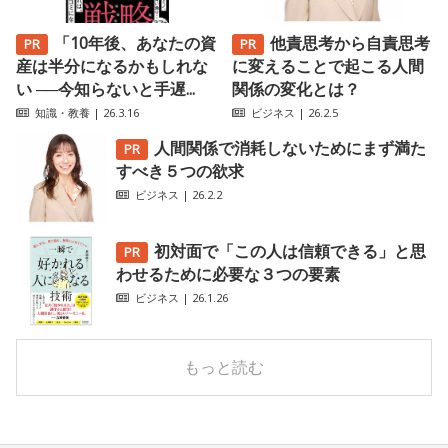
「10年後、あなたの資
他責思考から自責思考
産は半分になるかもしれな
に変えることで起こる人間
い ──今知らないと手遅...
関係の変化とは？
知識・教養
| 26.3.16
ビジネス
| 26.2.5
人間関係で消耗しないためにまず満た
すべき５つの欲求
ビジネス
| 26.2.2
初対面で「この人は信頼できる」と思
わせるために必要な３つの要素
ビジネス
| 26.1.26
もっと読む