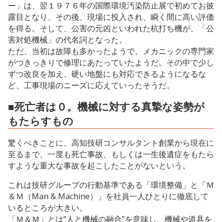
ー」は、翌１９７６年の国際環境汚染防止展で初めてお披
露目となり、その後、現場に投入され、瞬く間に高い評価
を得る。そして、公害の元凶といわれた杭打ち機が、「公
害対処機械」の代名詞となった。
ただ、当初は故障も多かったようで、メカニックの専門家
がつきっきりで修理にあたっていたようだ。その中で少し
ずつ改良を加え、硬い地盤にも対応できるようになるな
ど、工事現場のニーズに応えていったそうだ。
■死亡者は０。機械に対する真摯な姿勢が
もたらすもの
驚くべきことに、高知技研コンサルタント創業から現在に
至るまで、一度も死亡事故、もしくは一生後遺症をもたら
すような重大な事故を起こしたことがないという。
これは技研グループの行動基準である「環境整備」と「Ｍ
＆Ｍ（Man & Machine）」を社員一人ひとりに徹底して
いるところが大きい。
「Ｍ＆Ｍ」とは“人と機械の融合”を意味し、機械や道具を