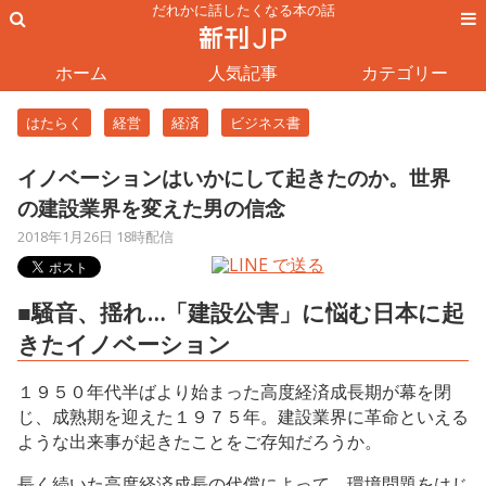
だれかに話したくなる本の話
ホーム
人気記事
カテゴリー
はたらく
経営
経済
ビジネス書
イノベーションはいかにして起きたのか。世界
の建設業界を変えた男の信念
2018年1月26日 18時配信
■騒音、揺れ…「建設公害」に悩む日本に起
きたイノベーション
１９５０年代半ばより始まった高度経済成長期が幕を閉
じ、成熟期を迎えた１９７５年。建設業界に革命といえる
ような出来事が起きたことをご存知だろうか。
長く続いた高度経済成長の代償によって、環境問題をはじ