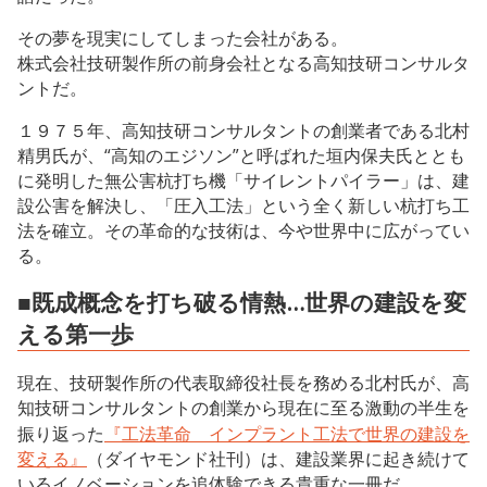
その夢を現実にしてしまった会社がある。
株式会社技研製作所の前身会社となる高知技研コンサルタ
ントだ。
１９７５年、高知技研コンサルタントの創業者である北村
精男氏が、“高知のエジソン”と呼ばれた垣内保夫氏ととも
に発明した無公害杭打ち機「サイレントパイラー」は、建
設公害を解決し、「圧入工法」という全く新しい杭打ち工
法を確立。その革命的な技術は、今や世界中に広がってい
る。
■既成概念を打ち破る情熱…世界の建設を変
える第一歩
現在、技研製作所の代表取締役社長を務める北村氏が、高
知技研コンサルタントの創業から現在に至る激動の半生を
振り返った
『工法革命 インプラント工法で世界の建設を
変える』
（ダイヤモンド社刊）は、建設業界に起き続けて
いるイノベーションを追体験できる貴重な一冊だ。