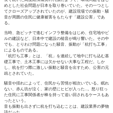
めとした社会問題が日本を取り巻いていた。その一つとし
てクローズアップされていたのが、建設現場での振動・騒
音が周囲の住民に健康被害をもたらす「建設公害」であ
る。
当時、急ピッチで進むインフラ整備をはじめ、住宅地やビ
ルの建設など、日本中で建設の槌音が鳴り響いた。その中
でも、とりわけ問題になった騒音、振動が「杭打ち工事」
によるものである。
「杭打ち工事」とは、「杭」を連続して地中に打ち込む基
礎工事で、土木工事には欠かせない大事な工程だ。しか
し、杭を打つ際に激しい振動と騒音を出すため、公害の元
凶とされていた。
騒音や揺れによって、住民から苦情が相次いでいる。眠れ
ない、赤ん坊が泣く、家の壁にヒビが入った…。怒り狂っ
た住民に工事関係者が棒を持って追い回されるケースもあ
ったという。
音も振動も出さずに杭を打ち込むことは、建設業界の夢物
語だった。