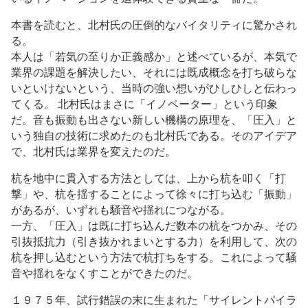
本書を読むと、北村氏の圧倒的なバイタリティに驚かされ
る。
本人は「若気の至りか正義感か」と述べているが、本気で
業界の課題を解決したい、それには既成概念を打ち破らな
いといけないという、当時の強い想いがひしひしと伝わっ
てくる。 北村氏はまさに「イノベーター」という印象
だ。音も振動も出さない新しい機構の原理を、「圧入」と
いう独自の技術に求めたのも北村氏である。そのアイデア
で、北村氏は業界を変えたのだ。
杭を地中に貫入する方法としては、上から杭を叩く「打
撃」や、杭を揺することによって徐々に打ち込む「振動」
があるが、いずれも騒音や揺れにつながる。
一方、「圧入」は既に打ち込んだ数本の杭をつかみ、その
引抜抵抗力（引き抜かれまいとする力）を利用して、次の
杭を押し込むという方法で杭打ちをする。これによって騒
音や揺れをなくすことができたのだ。
１９７５年、試行錯誤の末に生まれた「サイレントパイラ