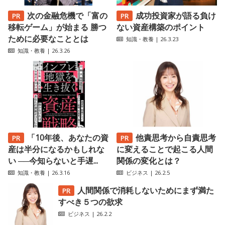
次の金融危機で「富の
成功投資家が語る負け
移転ゲーム」が始まる 勝つ
ない資産構築のポイント
ために必要なこととは
知識・教養
| 26.3.23
知識・教養
| 26.3.26
「10年後、あなたの資
他責思考から自責思考
産は半分になるかもしれな
に変えることで起こる人間
い ──今知らないと手遅...
関係の変化とは？
知識・教養
| 26.3.16
ビジネス
| 26.2.5
人間関係で消耗しないためにまず満た
すべき５つの欲求
ビジネス
| 26.2.2