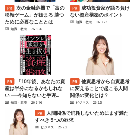
次の金融危機で「富の
成功投資家が語る負け
移転ゲーム」が始まる 勝つ
ない資産構築のポイント
ために必要なこととは
知識・教養
| 26.3.23
知識・教養
| 26.3.26
「10年後、あなたの資
他責思考から自責思考
産は半分になるかもしれな
に変えることで起こる人間
い ──今知らないと手遅...
関係の変化とは？
知識・教養
| 26.3.16
ビジネス
| 26.2.5
人間関係で消耗しないためにまず満た
すべき５つの欲求
ビジネス
| 26.2.2