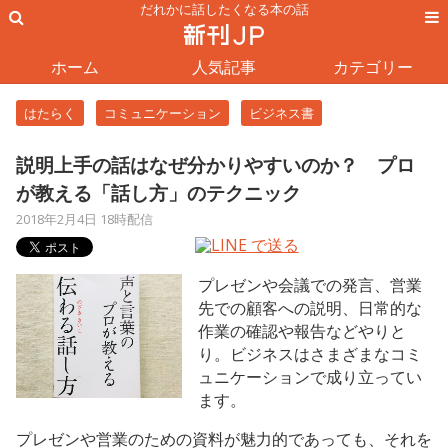
だれかに話したくなる本の話
ホーム
人気記事
カテゴリー
はたらく
コミュニケーション
ビジネス書
説明上手の話はなぜ分かりやすいのか？ プロ
が教える「話し方」のテクニック
2018年2月4日 18時配信
プレゼンや会議での発言、営業
先での顧客への説明、日常的な
作業の確認や報告などやりと
り。ビジネスはさまざまなコミ
ュニケーションで成り立ってい
ます。
プレゼンや営業のための資料が魅力的であっても、それを