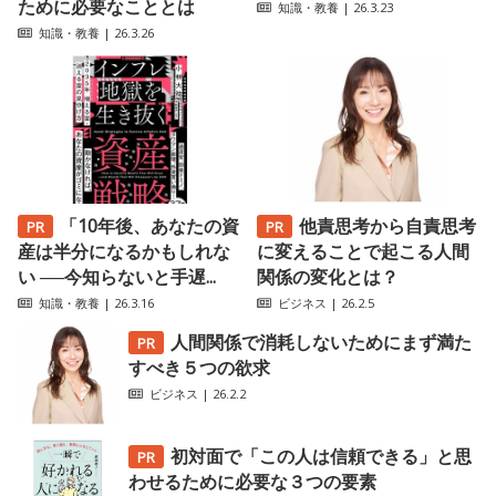
ために必要なこととは
知識・教養
| 26.3.23
知識・教養
| 26.3.26
「10年後、あなたの資
他責思考から自責思考
産は半分になるかもしれな
に変えることで起こる人間
い ──今知らないと手遅...
関係の変化とは？
知識・教養
| 26.3.16
ビジネス
| 26.2.5
人間関係で消耗しないためにまず満た
すべき５つの欲求
ビジネス
| 26.2.2
初対面で「この人は信頼できる」と思
わせるために必要な３つの要素